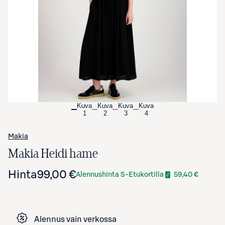
Avaa tuotekuva suurennettuna
Kuva
Kuva
Kuva
Kuva
1
2
3
4
Makia
Makia Heidi hame
Hinta
99,00 €
Alennushinta S-Etukortilla
59,40 €
Alennus vain verkossa