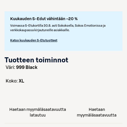
Kuukauden S-Edut vähintään –20 %
Voimassa S-Etukortilla 30.8. asti Sokoksella, Sokos Emotionissa ja
verkkokaupassa kirjautuneille asiakkaille.
Katso kuukauden S-Etutuotteet
Tuotteen toiminnot
väri:
999 Black
koko:
XL
Haetaan myymäläsaatavuutta
Haetaan
latautuu
myymäläsaatavuutta