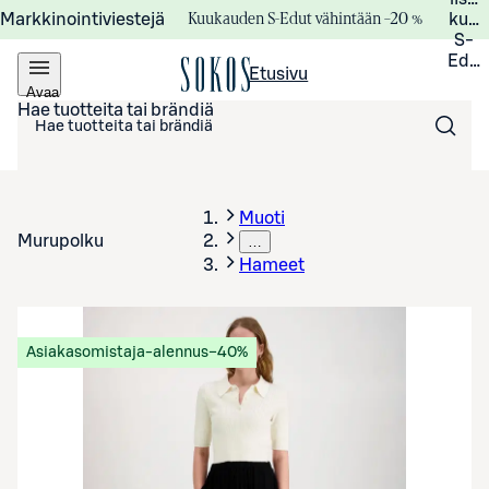
Kuukauden S-Edut vähintään –20 %
Markkinointiviestejä
kuuk
S-
Edui
Etusivu
Avaa
valikko
Hae tuotteita tai brändiä
Muoti
Murupolku
…
Hameet
Asiakasomistaja-alennus
−40%