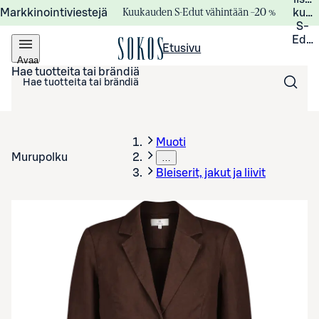
Kuukauden S-Edut vähintään –20 %
Markkinointiviestejä
kuuk
S-
Edui
Etusivu
Avaa
valikko
Hae tuotteita tai brändiä
Muoti
Murupolku
…
Bleiserit, jakut ja liivit