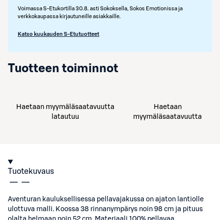
Voimassa S-Etukortilla 30.8. asti Sokoksella, Sokos Emotionissa ja
verkkokaupassa kirjautuneille asiakkaille.
Katso kuukauden S-Etutuotteet
Tuotteen toiminnot
Haetaan myymäläsaatavuutta
Haetaan
latautuu
myymäläsaatavuutta
Tuotekuvaus
Aventuran kauluksellisessa pellavajakussa on ajaton lantiolle
ulottuva malli. Koossa 38 rinnanympärys noin 98 cm ja pituus
olalta helmaan noin 52 cm. Materiaali 100% pellavaa.