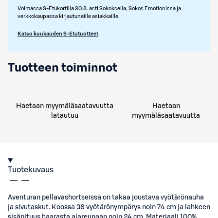
Voimassa S-Etukortilla 30.8. asti Sokoksella, Sokos Emotionissa ja
verkkokaupassa kirjautuneille asiakkaille.
Katso kuukauden S-Etutuotteet
Tuotteen toiminnot
Haetaan myymäläsaatavuutta
Haetaan
latautuu
myymäläsaatavuutta
Tuotekuvaus
Aventuran pellavashortseissa on takaa joustava vyötärönauha
ja sivutaskut. Koossa 38 vyötärönympärys noin 74 cm ja lahkeen
sisäpituus haarasta alareunaan noin 24 cm. Materiaali 100%