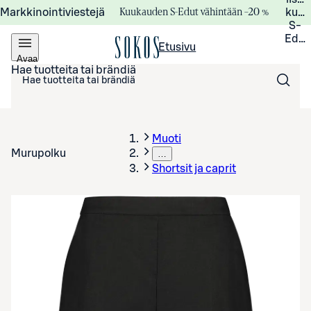
Kuukauden S-Edut vähintään –20 %
Markkinointiviestejä
kuuk
S-
Edui
Etusivu
Avaa
valikko
Hae tuotteita tai brändiä
Muoti
Murupolku
…
Shortsit ja caprit