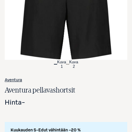
Avaa tuotekuva suurennettuna
Kuva
Kuva
1
2
Aventura
Aventura pellavashortsit
Hinta
-
Kuukauden S-Edut vähintään –20 %