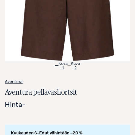
Avaa tuotekuva suurennettuna
Kuva
Kuva
1
2
Aventura
Aventura pellavashortsit
Hinta
-
Kuukauden S-Edut vähintään –20 %