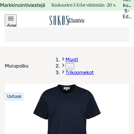
Kuukauden S-Edut vähintään –20 %
Markkinointiviestejä
kuuk
S-
Edui
Etusivu
Avaa
valikko
Muoti
Murupolku
…
Trikoomekot
Uutuus