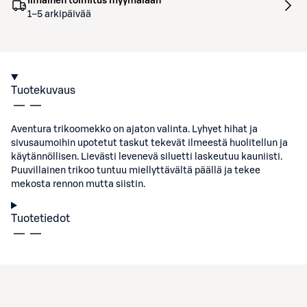
Ilmainen toimitus myymälään
1–5 arkipäivää
Tuotekuvaus
Aventura trikoomekko on ajaton valinta. Lyhyet hihat ja
sivusaumoihin upotetut taskut tekevät ilmeestä huolitellun ja
käytännöllisen. Lievästi levenevä siluetti laskeutuu kauniisti.
Puuvillainen trikoo tuntuu miellyttävältä päällä ja tekee
mekosta rennon mutta siistin.
Tuotetiedot