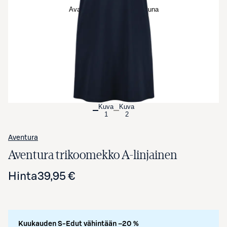
Avaa tuotekuva suurennettuna
Kuva
Kuva
1
2
Aventura
Aventura trikoomekko A-linjainen
Hinta
39,95 €
Kuukauden S-Edut vähintään –20 %