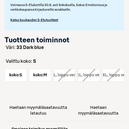
Voimassa S-Etukortilla 30.8. asti Sokoksella, Sokos Emotionissa ja
verkkokaupassa kirjautuneille asiakkaille.
Katso kuukauden S-Etutuotteet
Tuotteen toiminnot
väri:
33 Dark blue
Valittu koko:
S
koko:
S
koko:
koko:
M
L
, loppu verkosta
koko:
XL
, loppu verkosta
koko:
XXL
, loppu ver
Haetaan myymäläsaatavuutta
Haetaan
latautuu
myymäläsaatavuutta