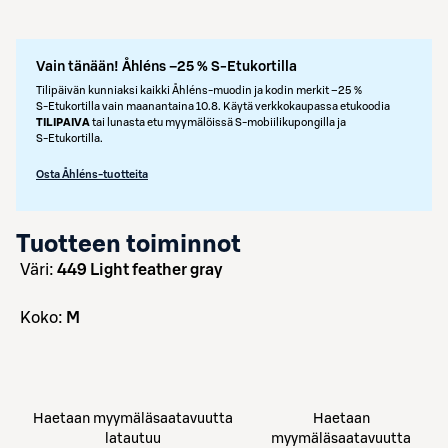
Vain tänään! Åhléns –25 % S-Etukortilla
Tilipäivän kunniaksi kaikki Åhléns-muodin ja kodin merkit –25 %
S‑Etukortilla vain maanantaina 10.8. Käytä verkkokaupassa etukoodia
TILIPAIVA
tai lunasta etu myymälöissä S‑mobiilikupongilla ja
S‑Etukortilla.
Osta Åhléns-tuotteita
Tuotteen toiminnot
väri:
449 Light feather gray
koko:
M
Haetaan myymäläsaatavuutta
Haetaan
latautuu
myymäläsaatavuutta