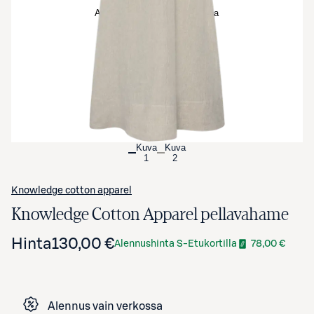
Avaa tuotekuva suurennettuna
Kuva
Kuva
1
2
Knowledge cotton apparel
Knowledge Cotton Apparel pellavahame
Hinta
130,00 €
Alennushinta S-Etukortilla
78,00 €
Alennus vain verkossa