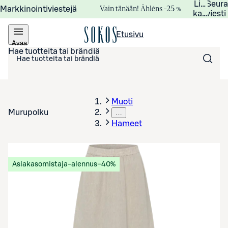
Lisätied
Seur
Vain tänään! Åhléns –25 %
Markkinointiviestejä
kampanj
viesti
Etusivu
Avaa
valikko
Hae tuotteita tai brändiä
Muoti
Murupolku
…
Hameet
Asiakasomistaja-alennus
−40%