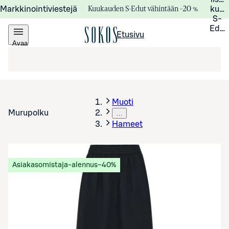
Kuukauden S-Edut vähintään –20 %
Markkinointiviestejä
kuuk
S-
Edui
Etusivu
Avaa
valikko
Muoti
Murupolku
…
Hameet
Asiakasomistaja-alennus
−40%