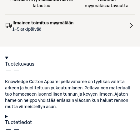
latautuu
myymäläsaatavuutta
Ilmainen toimitus myymälään
1–5 arkipäivää
Tuotekuvaus
Knowledge Cotton Apparel pellavahame on tyylikäs valinta
arkeen ja huoliteltuun pukeutumiseen. Pellavainen materiaali
tuo hameeseen luonnollisen tunnun ja kevyen ilmeen. Ajaton
hame on helppo yhdistää erilaisiin yläosiin kun haluat rennon
mutta viimeistellyn asun.
Tuotetiedot