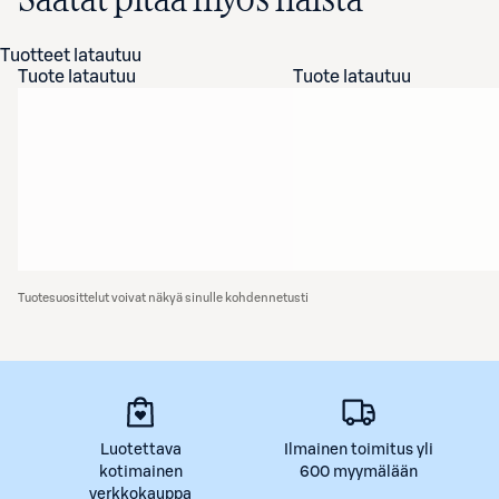
Saatat pitää myös näistä
Tuotteet latautuu
Tuote latautuu
Tuote latautuu
Tuotesuosittelut voivat näkyä sinulle kohdennetusti
Luotettava
Ilmainen toimitus yli
kotimainen
600 myymälään
verkkokauppa