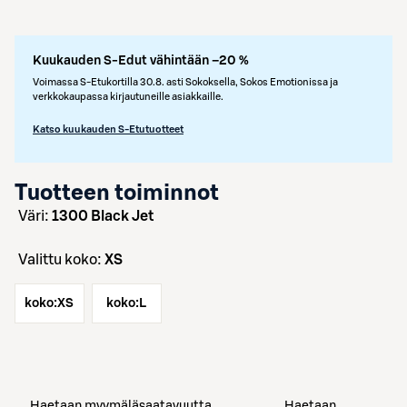
Kuukauden S-Edut vähintään –20 %
Voimassa S-Etukortilla 30.8. asti Sokoksella, Sokos Emotionissa ja
verkkokaupassa kirjautuneille asiakkaille.
Katso kuukauden S-Etutuotteet
Tuotteen toiminnot
väri:
1300 Black Jet
Valittu koko:
XS
koko:
XS
koko:
L
Haetaan myymäläsaatavuutta
Haetaan