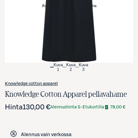
Avaa tuotekuva suurennettuna
Kuva
Kuva
Kuva
1
2
3
Knowledge cotton apparel
Knowledge Cotton Apparel pellavahame
Hinta
130,00 €
Alennushinta S-Etukortilla
78,00 €
Alennus vain verkossa