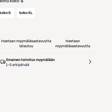
Valittu koko:
S
koko:
S
koko:
XL
Haetaan myymäläsaatavuutta
Haetaan
latautuu
myymäläsaatavuutta
Ilmainen toimitus myymälään
1–5 arkipäivää