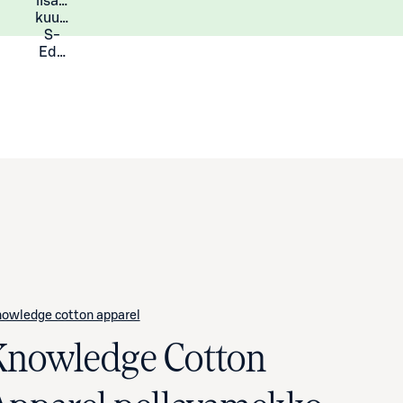
lisää
Lisätietoja
kuukauden
S-
Eduista
owledge cotton apparel
Knowledge Cotton