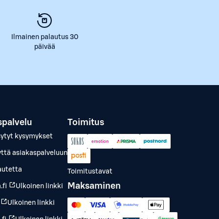
Ilmainen palautus 30
päivää
spalvelu
Toimitus
sytyt kysymykset
yttä asiakaspalveluun
autetta
Toimitustavat
Maksaminen
.fi
Ulkoinen linkki
Ulkoinen linkki