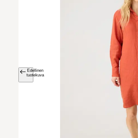
Edellinen
Avaa tuoteku
tuotekuva