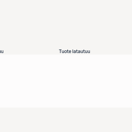
uu
Tuote latautuu