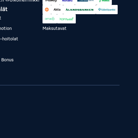
fi
Ulkoinen linkki
lät
t
otion
Maksutavat
-hoitolat
a Bonus