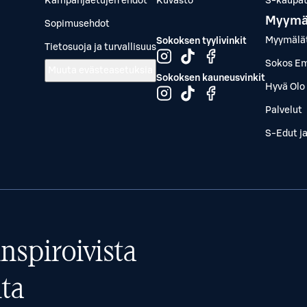
Kampanjaetujen ehdot
Kuvasto
S-kaupat.
Myymä
Sopimusehdot
Myymälä
Sokoksen tyylivinkit
Tietosuoja ja turvallisuus
Sokos Em
Muuta evästeasetuksia
Sokoksen kauneusvinkit
Hyvä Olo 
Palvelut
S-Edut j
nspiroivista
ta