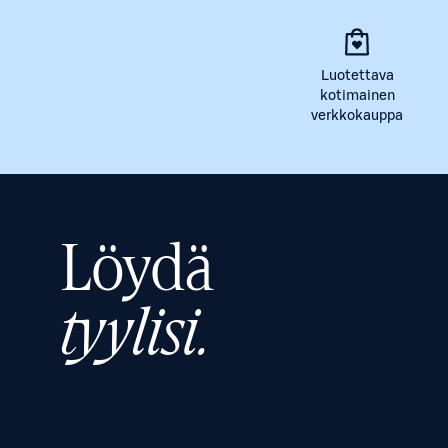
Luotettava
kotimainen
verkkokauppa
Löydä
tyylisi.