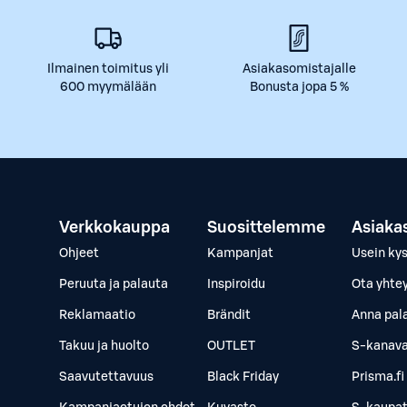
Ilmainen toimitus yli
Asiakasomistajalle
600 myymälään
Bonusta jopa 5 %
Verkkokauppa
Suosittelemme
Asiaka
Ohjeet
Kampanjat
Usein ky
Peruuta ja palauta
Inspiroidu
Ota yhte
Reklamaatio
Brändit
Anna pal
Takuu ja huolto
OUTLET
S-kanava
Saavutettavuus
Black Friday
Prisma.fi