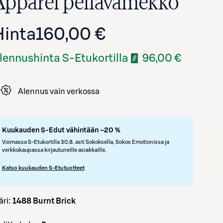
Apparel pellavamekko
Hinta
160,00 €
lennushinta S-Etukortilla
96,00 €
Alennus vain verkossa
Avaa tuotekuva suurennettuna
Kuukauden S-Edut vähintään –20 %
Voimassa S-Etukortilla 30.8. asti Sokoksella, Sokos Emotionissa ja
verkkokaupassa kirjautuneille asiakkaille.
Katso kuukauden S-Etutuotteet
väri:
1488 Burnt Brick