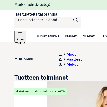
Markkinointiviestejä
Hae tuotteita tai brändiä
Kosmetiikka
Naiset
Miehet
Lap
Avaa
valikko
Muoti
Murupolku
Vaatteet
Mekot
Tuotteen toiminnot
Asiakasomistaja-alennus
−40%