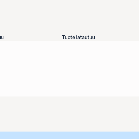
uu
Tuote latautuu