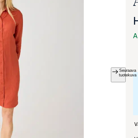
A
Seuraava
va suurennettuna
tuotekuva