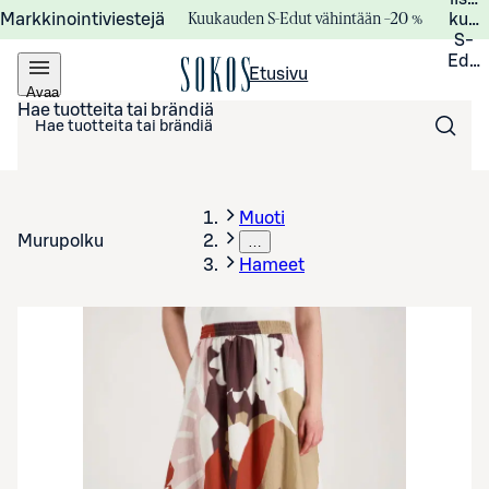
Kuukauden S-Edut vähintään –20 %
Markkinointiviestejä
kuuk
S-
Edui
Etusivu
Avaa
valikko
Hae tuotteita tai brändiä
Muoti
Murupolku
…
Hameet