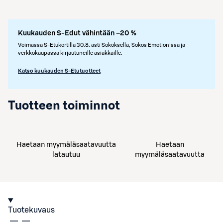
Kuukauden S-Edut vähintään –20 %
Voimassa S-Etukortilla 30.8. asti Sokoksella, Sokos Emotionissa ja
verkkokaupassa kirjautuneille asiakkaille.
Katso kuukauden S-Etutuotteet
Tuotteen toiminnot
Haetaan myymäläsaatavuutta
Haetaan
latautuu
myymäläsaatavuutta
Tuotekuvaus