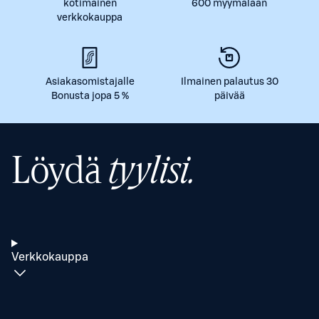
kotimainen
600 myymälään
verkkokauppa
Asiakasomistajalle
Ilmainen palautus 30
Bonusta jopa 5 %
päivää
Löydä
tyylisi.
Verkkokauppa