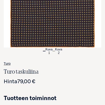
Avaa tuotekuva suurennettuna
Kuva
Kuva
1
2
Turo
Turo taskuliina
Hinta
79,00 €
Tuotteen toiminnot