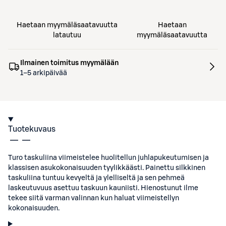
Haetaan myymäläsaatavuutta
Haetaan
latautuu
myymäläsaatavuutta
Ilmainen toimitus myymälään
1–5 arkipäivää
Tuotekuvaus
Turo taskuliina viimeistelee huolitellun juhlapukeutumisen ja
klassisen asukokonaisuuden tyylikkäästi. Painettu silkkinen
taskuliina tuntuu kevyeltä ja ylelliseltä ja sen pehmeä
laskeutuvuus asettuu taskuun kauniisti. Hienostunut ilme
tekee siitä varman valinnan kun haluat viimeistellyn
kokonaisuuden.