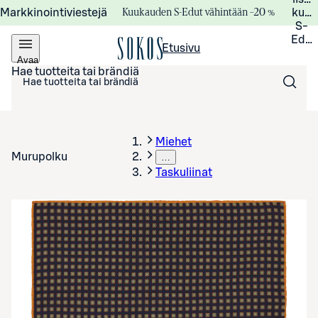
Kuukauden S-Edut vähintään –20 %
Markkinointiviestejä
kuuk
S-
Edui
Etusivu
Avaa
valikko
Hae tuotteita tai brändiä
Miehet
Murupolku
…
Taskuliinat