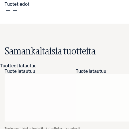
Tuotetiedot
Samankaltaisia tuotteita
Tuotteet latautuu
Tuote latautuu
Tuote latautuu
Tuotesuosittelut voivat näkyä sinulle kohdennetusti