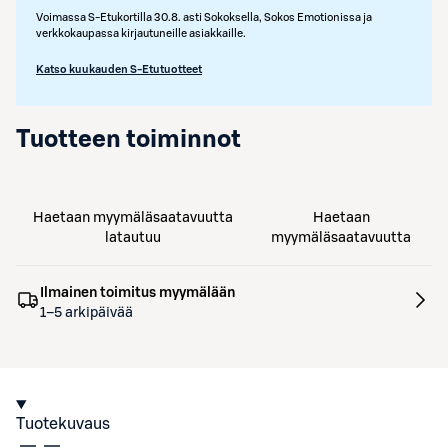
Voimassa S-Etukortilla 30.8. asti Sokoksella, Sokos Emotionissa ja
verkkokaupassa kirjautuneille asiakkaille.
Katso kuukauden S-Etutuotteet
Tuotteen toiminnot
Haetaan myymäläsaatavuutta
Haetaan
latautuu
myymäläsaatavuutta
Ilmainen toimitus myymälään
1–5 arkipäivää
Tuotekuvaus