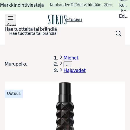
Kuukauden S-Edut vähintään –20 %
Markkinointiviestejä
kuuk
S-
Edui
Etusivu
Avaa
valikko
Hae tuotteita tai brändiä
Miehet
Murupolku
…
Hajuvedet
Uutuus