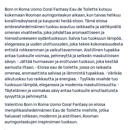
Born in Roma Uomo Coral Fantasy Eau de Toilette kutsuu
kokemaan Rooman auringonlaskun aikaan, kun taivas hehkuu
korallinsävyisenä ja kaupunki herää eloon. Tämä eloisa
ambraishedelmäinen tuoksu avautuu raikkaalla ja säihkyvällä
omenan vivahteella, joka johdattaa aromaattiseen ja
hienostuneeseen sydäntuoksuun. Salvia tuo tuoksuun lämpöä,
eleganssia ja uuden ulottuvuuden, joka tekee kokonaisuudesta
entistä rohkeamman ja vaikuttavamman. Aistillinen tupakka
antaa tuoksulle voimaa, pehmeyttä ja selkeän maskuliinisen
sävyn. • Jättää hurmaavan ja erottuvan tuoksun, joka kestää
aamusta iltaan. • Eloisa eau de toilette, jossa on raikasta
omenaa, aromaattista salviaa ja lämmintä tupakkaa. • Värikäs
alkutuoksu tuo raikkautta ja energiaa. • Tyylikäs vivahde tuo
tuoksuun lämpöä, eleganssia ja modernia maskuliinisuutta. •
Täyteläinen ja voimakas sävy antaa tuoksulle ainutlaatuista
syvyyttä ja pehmeyttä.
Valentino Born in Roma Uomo Coral Fantasy on eloisa
meripihkaishedelmäinen Eau de Toilette miehille, jotka
haluavat rohkean, modernin ja aistillisen, Rooman
auringonlaskujen inspiroiman tuoksun.