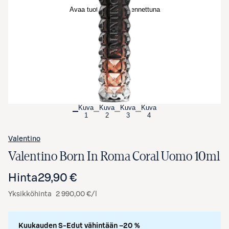
Avaa tuotekuva suurennettuna
Kuva
Kuva
Kuva
Kuva
1
2
3
4
Valentino
Valentino Born In Roma Coral Uomo 10ml
Hinta
29,90 €
Yksikköhinta
2 990,00 €/l
Kuukauden S-Edut vähintään –20 %