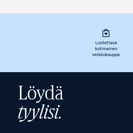
Luotettava
kotimainen
verkkokauppa
Löydä
tyylisi.