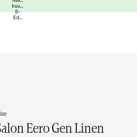
lisää
Lisätietoja
kuukauden
S-
Eduista
lon
Salon Eero Gen Linen