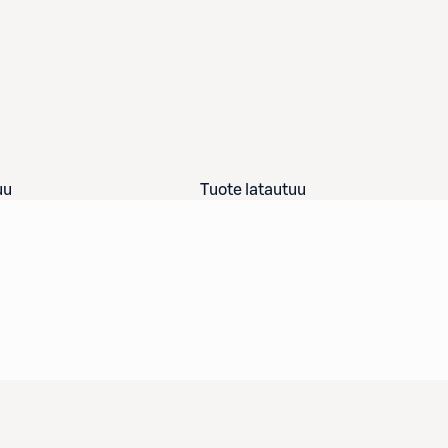
uu
Tuote latautuu