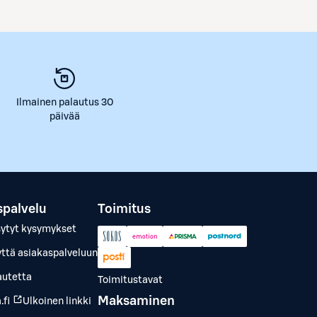
Ilmainen palautus 30
päivää
spalvelu
Toimitus
sytyt kysymykset
yttä asiakaspalveluun
autetta
Toimitustavat
Maksaminen
.fi
Ulkoinen linkki