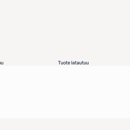
uu
Tuote latautuu