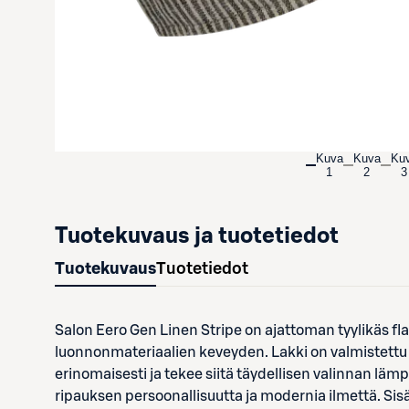
Kuva
Kuva
Ku
1
2
3
Tuotekuvaus ja tuotetiedot
Tuotekuvaus
Tuotetiedot
Salon Eero Gen Linen Stripe on ajattoman tyylikäs fla
luonnonmateriaalien keveyden. Lakki on valmistettu 
erinomaisesti ja tekee siitä täydellisen valinnan läm
ripauksen persoonallisuutta ja modernia ilmettä. Si