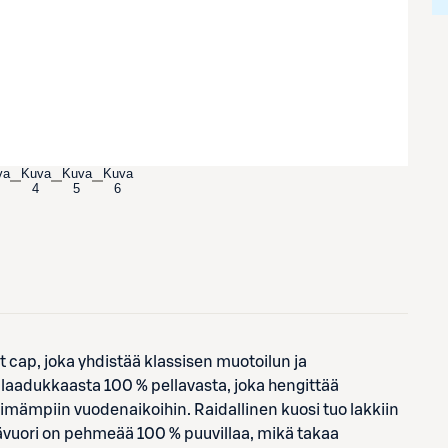
va
Kuva
Kuva
Kuva
4
5
6
t cap, joka yhdistää klassisen muotoilun ja
laadukkaasta 100 % pellavasta, joka hengittää
pimämpiin vuodenaikoihin. Raidallinen kuosi tuo lakkiin
sävuori on pehmeää 100 % puuvillaa, mikä takaa