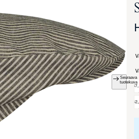
S
Seuraava
va suurennettuna
tuotekuva
koko:
57
koko:
62