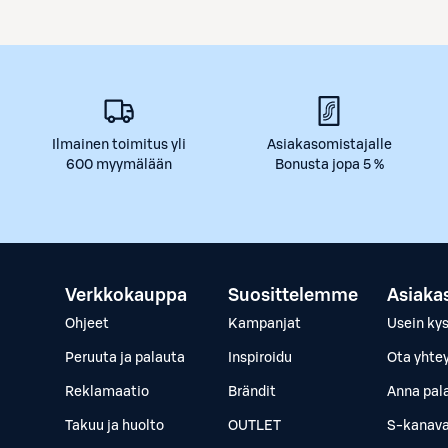
Ilmainen toimitus yli
Asiakasomistajalle
600 myymälään
Bonusta jopa 5 %
Verkkokauppa
Suosittelemme
Asiaka
Ohjeet
Kampanjat
Usein ky
Peruuta ja palauta
Inspiroidu
Ota yhte
Reklamaatio
Brändit
Anna pal
Takuu ja huolto
OUTLET
S-kanava