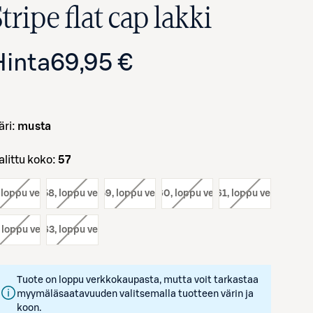
tripe flat cap lakki
Hinta
69,95 €
väri:
musta
Valittu koko:
57
Avaa tuotekuva suurennettuna
, loppu verkosta
koko:
58
, loppu verkosta
koko:
59
, loppu verkosta
koko:
60
, loppu verkosta
koko:
61
, loppu verkosta
, loppu verkosta
koko:
63
, loppu verkosta
Tuote on loppu verkkokaupasta, mutta voit tarkastaa
myymäläsaatavuuden valitsemalla tuotteen värin ja
koon.