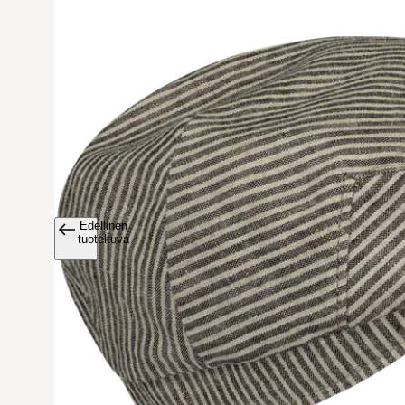
Edellinen
Avaa tuoteku
tuotekuva