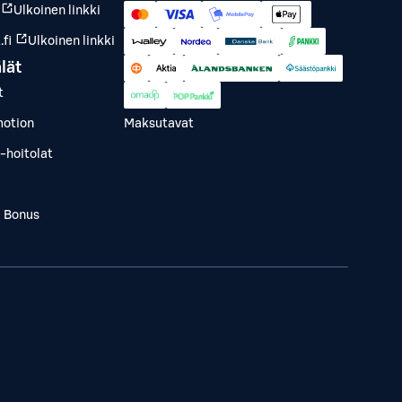
Ulkoinen linkki
fi
Ulkoinen linkki
lät
t
otion
Maksutavat
-hoitolat
a Bonus