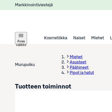
Markkinointiviestejä
Kosmetiikka
Naiset
Miehet
Avaa
valikko
Miehet
Asusteet
Murupolku
Päähineet
Pipot ja hatut
Tuotteen toiminnot