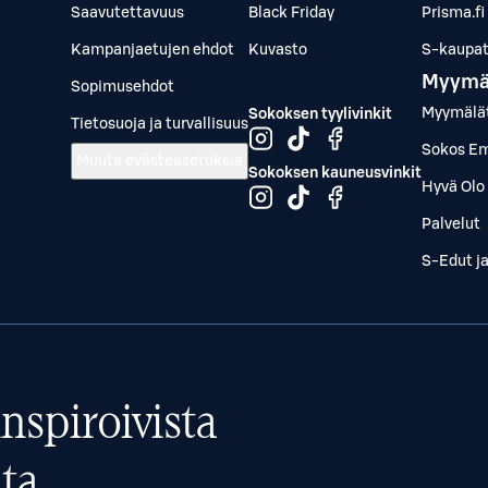
Saavutettavuus
Black Friday
Prisma.fi
Kampanjaetujen ehdot
Kuvasto
S-kaupat.
Myymä
Sopimusehdot
Myymälä
Sokoksen tyylivinkit
Tietosuoja ja turvallisuus
Sokos Em
Muuta evästeasetuksia
Sokoksen kauneusvinkit
Hyvä Olo 
Palvelut
S-Edut j
nspiroivista
ta