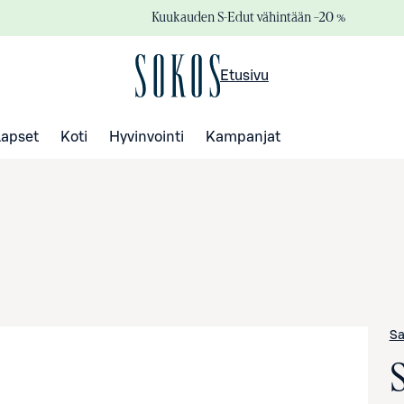
Kuukauden S-Edut vähintään –20 %
Etusivu
Lapset
Koti
Hyvinvointi
Kampanjat
Sa