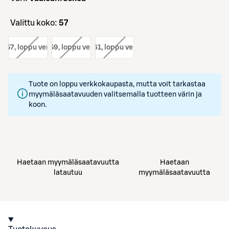
Valittu koko:
57
o:
57
, loppu verkosta
koko:
59
, loppu verkosta
koko:
61
, loppu verkosta
Tuote on loppu verkkokaupasta, mutta voit tarkastaa
myymäläsaatavuuden valitsemalla tuotteen värin ja
koon.
Haetaan myymäläsaatavuutta
Haetaan
latautuu
myymäläsaatavuutta