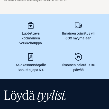
Tuotesuosittelut voivat näkyä sinulle kohdennetusti
Luotettava
Ilmainen toimitus yli
kotimainen
600 myymälään
verkkokauppa
Asiakasomistajalle
Ilmainen palautus 30
Bonusta jopa 5 %
päivää
Löydä
tyylisi.