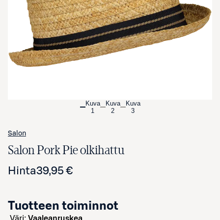
Avaa tuotekuva suurennettuna
Kuva
Kuva
Kuva
1
2
3
Salon
Salon Pork Pie olkihattu
Hinta
39,95 €
Tuotteen toiminnot
väri:
Vaaleanruskea