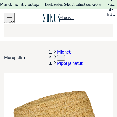
Kuukauden S-Edut vähintään –20 %
Markkinointiviestejä
kuuk
S-
Edui
Etusivu
Avaa
valikko
Miehet
Murupolku
…
Pipot ja hatut