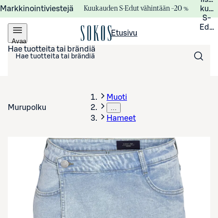
Kuukauden S-Edut vähintään –20 %
Markkinointiviestejä
kuuk
S-
Edui
Etusivu
Avaa
valikko
Hae tuotteita tai brändiä
Muoti
Murupolku
…
Hameet