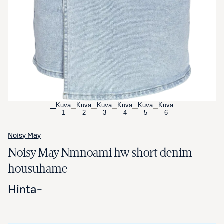
Avaa tuotekuva suurennettuna
Kuva
Kuva
Kuva
Kuva
Kuva
Kuva
1
2
3
4
5
6
Noisy May
Noisy May Nmnoami hw short denim
housuhame
Hinta
-