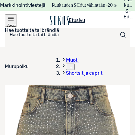
Kuukauden S-Edut vähintään –20 %
Markkinointiviestejä
kuuk
S-
Edui
Etusivu
Avaa
valikko
Hae tuotteita tai brändiä
Muoti
Murupolku
…
Shortsit ja caprit