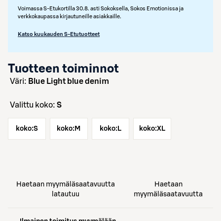
Voimassa S-Etukortilla 30.8. asti Sokoksella, Sokos Emotionissa ja
verkkokaupassa kirjautuneille asiakkaille.
Katso kuukauden S-Etutuotteet
Tuotteen toiminnot
väri:
Blue Light blue denim
Valittu koko:
S
koko:
S
koko:
M
koko:
L
koko:
XL
Haetaan myymäläsaatavuutta
Haetaan
latautuu
myymäläsaatavuutta