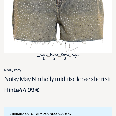
Avaa tuotekuva suurennettuna
Kuva
Kuva
Kuva
Kuva
1
2
3
4
Noisy May
Noisy May Nmholly mid rise loose shortsit
Hinta
44,99 €
Kuukauden S-Edut vähintään –20 %