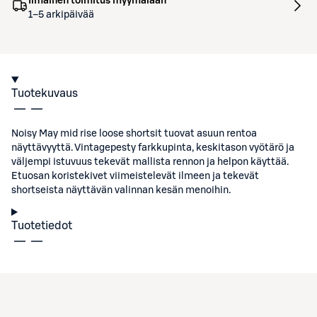
Ilmainen toimitus myymälään
1–5 arkipäivää
Tuotekuvaus
Noisy May mid rise loose shortsit tuovat asuun rentoa
näyttävyyttä. Vintagepesty farkkupinta, keskitason vyötärö ja
väljempi istuvuus tekevät mallista rennon ja helpon käyttää.
Etuosan koristekivet viimeistelevät ilmeen ja tekevät
shortseista näyttävän valinnan kesän menoihin.
Tuotetiedot