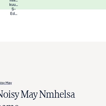
lisää
Lisätietoja
kuukauden
S-
Eduista
isy May
Noisy May Nmhelsa