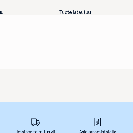
uu
Tuote latautuu
Ilmainen toimitus yli
Asiakasomistajalle