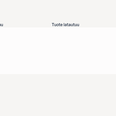
uu
Tuote latautuu