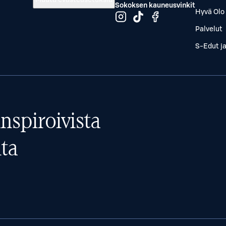
Muuta evästeasetuksia
Sokoksen kauneusvinkit
Hyvä Olo 
Palvelut
S-Edut j
nspiroivista
ta