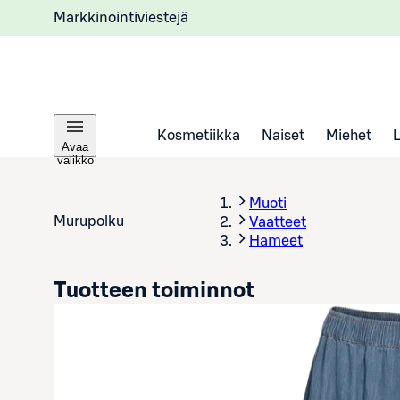
Markkinointiviestejä
Kosmetiikka
Naiset
Miehet
Avaa
valikko
Muoti
Murupolku
Vaatteet
Hameet
Tuotteen toiminnot