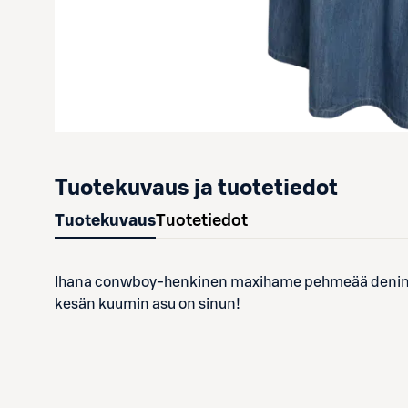
Tuotekuvaus ja tuotetiedot
Tuotekuvaus
Tuotetiedot
Ihana conwboy-henkinen maxihame pehmeää denimiä,
kesän kuumin asu on sinun!