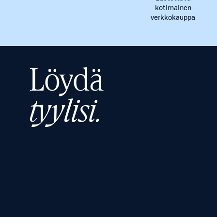
kotimainen
verkkokauppa
Löydä
tyylisi.