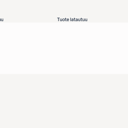
uu
Tuote latautuu