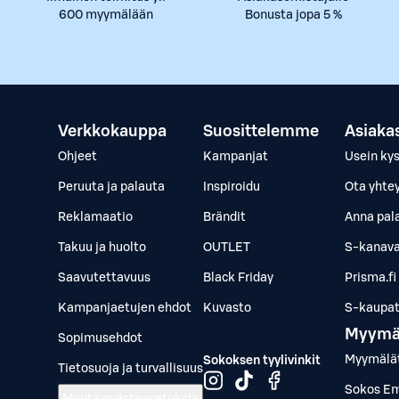
600 myymälään
Bonusta jopa 5 %
Verkkokauppa
Suosittelemme
Asiaka
Ohjeet
Kampanjat
Usein ky
Peruuta ja palauta
Inspiroidu
Ota yhte
Reklamaatio
Brändit
Anna pal
Takuu ja huolto
OUTLET
S-kanava
Saavutettavuus
Black Friday
Prisma.fi
Kampanjaetujen ehdot
Kuvasto
S-kaupat.
Myymä
Sopimusehdot
Myymälä
Sokoksen tyylivinkit
Tietosuoja ja turvallisuus
Sokos Em