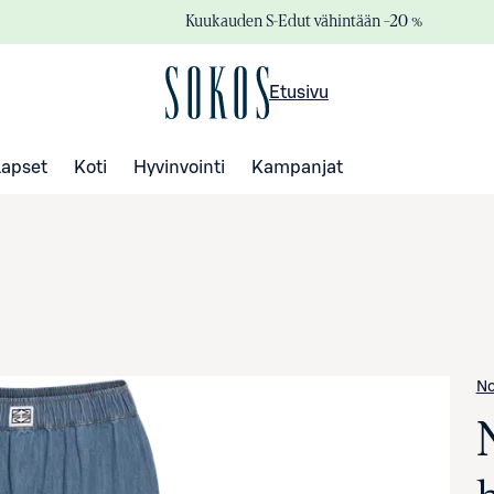
Kuukauden S-Edut vähintään –20 %
Etusivu
Lapset
Koti
Hyvinvointi
Kampanjat
No