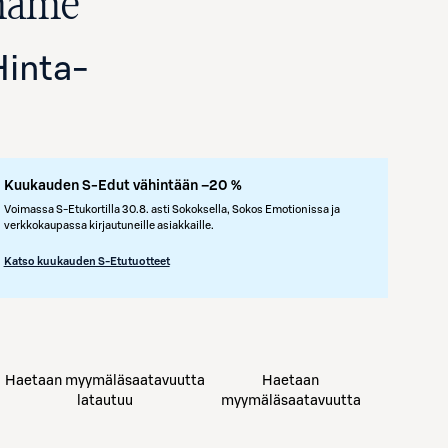
hame
Hinta
-
Kuukauden S-Edut vähintään –20 %
Voimassa S-Etukortilla 30.8. asti Sokoksella, Sokos Emotionissa ja
verkkokaupassa kirjautuneille asiakkaille.
Katso kuukauden S-Etutuotteet
Haetaan myymäläsaatavuutta
Haetaan
latautuu
myymäläsaatavuutta