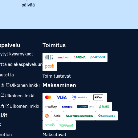
päivää
spalvelu
Toimitus
sytyt kysymykset
yttä asiakaspalveluun
autetta
Toimitustavat
Maksaminen
.fi
Ulkoinen linkki
Ulkoinen linkki
fi
Ulkoinen linkki
lät
t
otion
Maksutavat