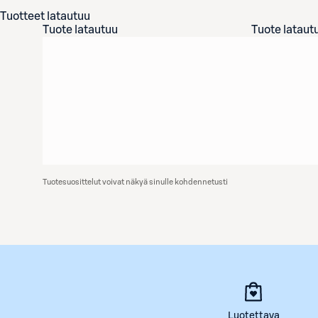
Tuotteet latautuu
Tuote latautuu
Tuote lataut
Tuotesuosittelut voivat näkyä sinulle kohdennetusti
Luotettava