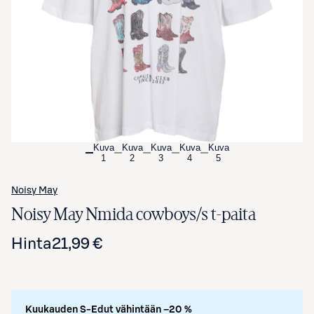
Avaa tuotekuva suurennettuna
Kuva
Kuva
Kuva
Kuva
Kuva
1
2
3
4
5
Noisy May
Noisy May Nmida cowboys/s t-paita
Hinta
21,99 €
Kuukauden S-Edut vähintään –20 %