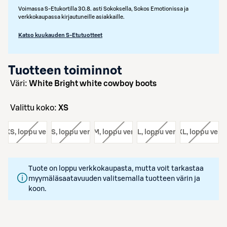
Voimassa S-Etukortilla 30.8. asti Sokoksella, Sokos Emotionissa ja
verkkokaupassa kirjautuneille asiakkaille.
Katso kuukauden S-Etutuotteet
Tuotteen toiminnot
väri:
White Bright white cowboy boots
Valittu koko:
XS
o:
XS
, loppu verkosta
koko:
S
, loppu verkosta
koko:
M
, loppu verkosta
koko:
L
, loppu verkosta
koko:
XL
, loppu verk
Tuote on loppu verkkokaupasta, mutta voit tarkastaa
myymäläsaatavuuden valitsemalla tuotteen värin ja
koon.