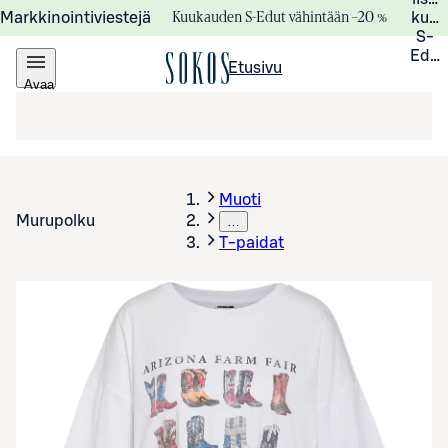
Kuukauden S-Edut vähintään –20 %
Markkinointiviestejä
kuuk
S-
Edui
Etusivu
Avaa
valikko
Muoti
Murupolku
…
T-paidat