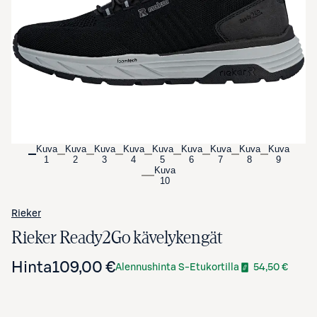
Avaa tuotekuva suurennettuna
Kuva
Kuva
Kuva
Kuva
Kuva
Kuva
Kuva
Kuva
Kuva
1
2
3
4
5
6
7
8
9
Kuva
10
Rieker
Rieker Ready2Go kävelykengät
Hinta
109,00 €
Alennushinta S-Etukortilla
54,50 €