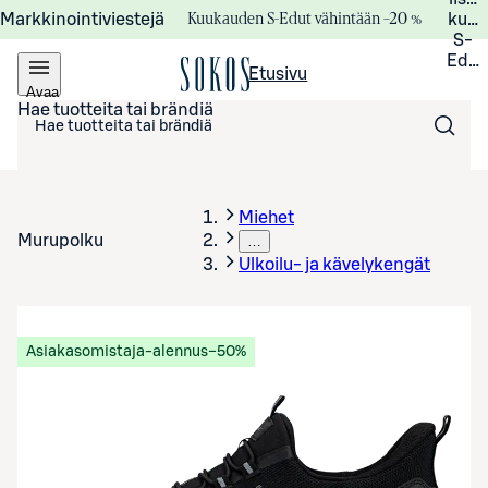
Kuukauden S-Edut vähintään –20 %
Markkinointiviestejä
kuuk
S-
Edui
Etusivu
Avaa
valikko
Hae tuotteita tai brändiä
Miehet
Murupolku
…
Ulkoilu- ja kävelykengät
Asiakasomistaja-alennus
−50%