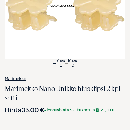
Avaa tuotekuva suurennettuna
Kuva
Kuva
1
2
Marimekko
Marimekko Nano Unikko hiusklipsi 2 kpl
setti
Hinta
35,00 €
Alennushinta S-Etukortilla
21,00 €