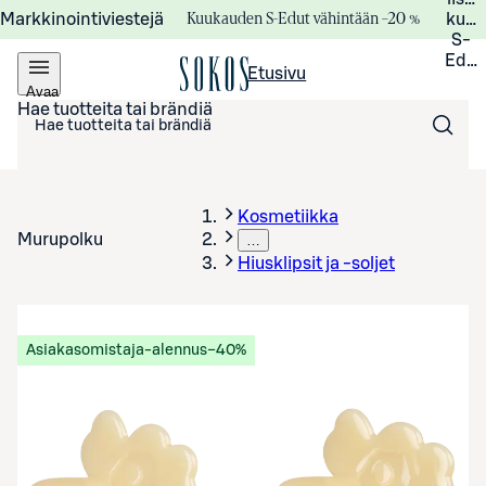
Kuukauden S-Edut vähintään –20 %
Markkinointiviestejä
kuuk
S-
Edui
Etusivu
Avaa
valikko
Hae tuotteita tai brändiä
Kosmetiikka
Murupolku
…
Hiusklipsit ja -soljet
Asiakasomistaja-alennus
−40%