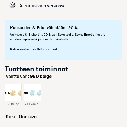
Alennus vain verkossa
Kuukauden S-Edut vähintään –20 %
Voimassa S-Etukortilla 30.8. asti Sokoksella, Sokos Emotionissa ja
verkkokaupassa kirjautuneille asiakkaille.
Katso kuukauden S-Etutuotteet
Tuotteen toiminnot
Valittu väri:
980 beige
väri:
väri:
980 Beige
500 Vaaleansininen
koko:
One size