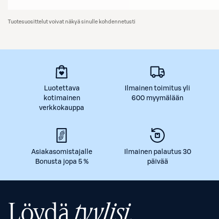
Tuotesuosittelut voivat näkyä sinulle kohdennetusti
Luotettava
Ilmainen toimitus yli
kotimainen
600 myymälään
verkkokauppa
Asiakasomistajalle
Ilmainen palautus 30
Bonusta jopa 5 %
päivää
Löydä
tyylisi.