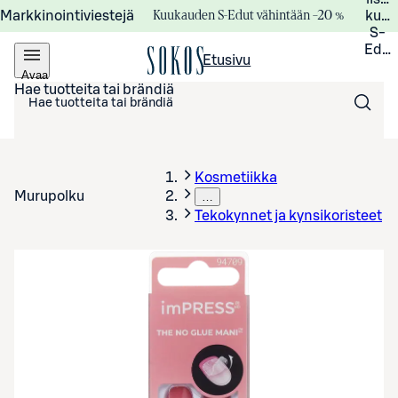
Kuukauden S-Edut vähintään –20 %
Markkinointiviestejä
kuuk
S-
Edui
Etusivu
Avaa
valikko
Hae tuotteita tai brändiä
Kosmetiikka
Murupolku
…
Tekokynnet ja kynsikoristeet