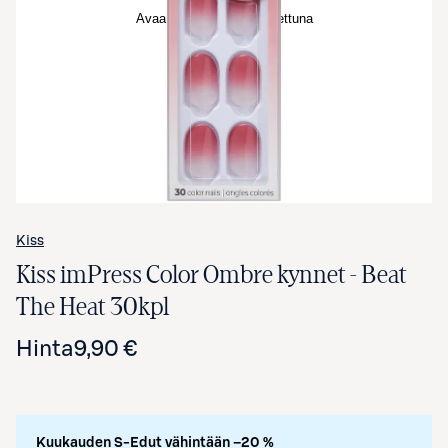
Avaa tuotekuva suurennettuna
Kiss
Kiss imPress Color Ombre kynnet - Beat
The Heat 30kpl
Hinta
9,90 €
Kuukauden S-Edut vähintään –20 %