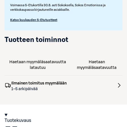
Voimassa S-Etukortilla 30.8. asti Sokoksella, Sokos Emotionissa ja
verkkokaupassa kirjautuneille asiakkaille.
Katso kuukauden S-Etutuotteet
Tuotteen toiminnot
Haetaan myymäläsaatavuutta
Haetaan
latautuu
myymäläsaatavuutta
Ilmainen toimitus myymälään
1–5 arkipäivää
Tuotekuvaus