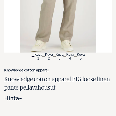
Avaa tuotekuva suurennettuna
Kuva
Kuva
Kuva
Kuva
Kuva
1
2
3
4
5
Knowledge cotton apparel
Knowledge cotton apparel FIG loose linen
pants pellavahousut
Hinta
-