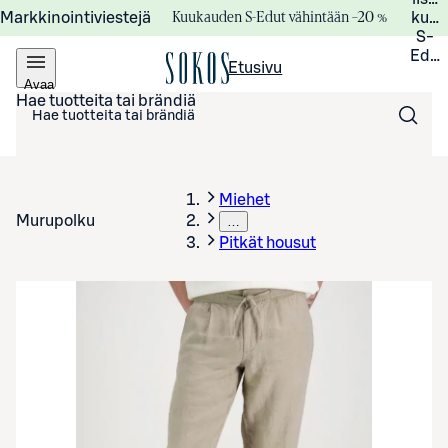
Kuukauden S-Edut vähintään –20 %
Markkinointiviestejä
kuuk
S-
Edui
Etusivu
Avaa
valikko
Hae tuotteita tai brändiä
Miehet
Murupolku
…
Pitkät housut