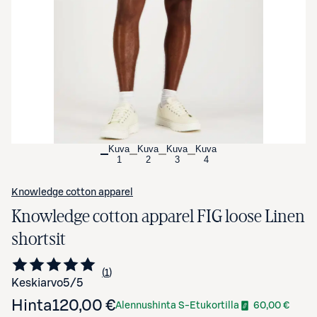
Avaa tuotekuva suurennettuna
Kuva
Kuva
Kuva
Kuva
1
2
3
4
Knowledge cotton apparel
Knowledge cotton apparel FIG loose Linen
shortsit
1
Siirry arvioihin
kappale
Keskiarvo
5
/5
Hinta
120,00 €
Alennushinta S-Etukortilla
60,00 €