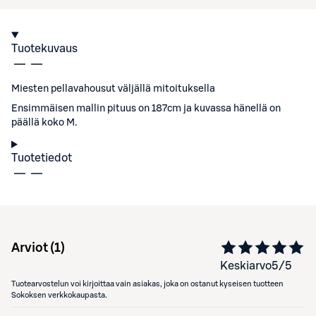
Tuotekuvaus
Miesten pellavahousut väljällä mitoituksella
Ensimmäisen mallin pituus on 187cm ja kuvassa hänellä on
päällä koko M.
Tuotetiedot
Arviot (
1
)
Keskiarvo
5
/5
Tuotearvostelun voi kirjoittaa vain asiakas, joka on ostanut kyseisen tuotteen
Sokoksen verkkokaupasta.