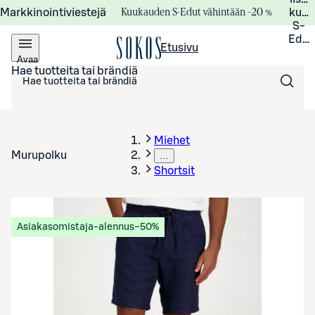
Kuukauden S-Edut vähintään –20 %
Markkinointiviestejä
kuuk
S-
Edui
Etusivu
Avaa
valikko
Hae tuotteita tai brändiä
Miehet
Murupolku
…
Shortsit
Asiakasomistaja-alennus
−50%