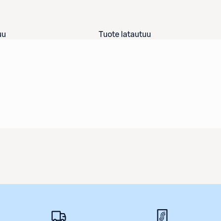
uu
Tuote latautuu