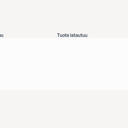
uu
Tuote latautuu