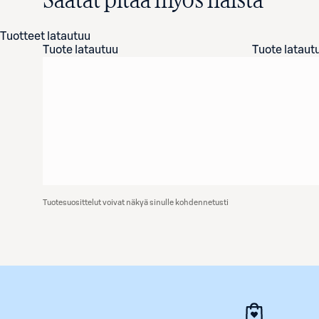
Saatat pitää myös näistä
Tuotteet latautuu
Tuote latautuu
Tuote lataut
Tuotesuosittelut voivat näkyä sinulle kohdennetusti