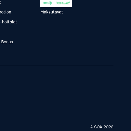
t
otion
Maksutavat
-hoitolat
a Bonus
© SOK
2026