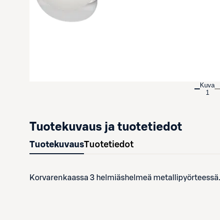
Kuva
1
Tuotekuvaus ja tuotetiedot
Tuotekuvaus
Tuotetiedot
Korvarenkaassa 3 helmiäshelmeä metallipyörteessä. 