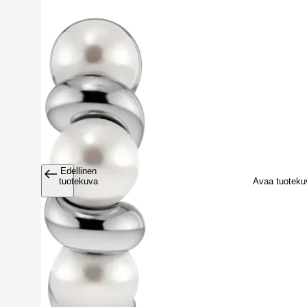
Edellinen
Avaa tuoteku
tuotekuva