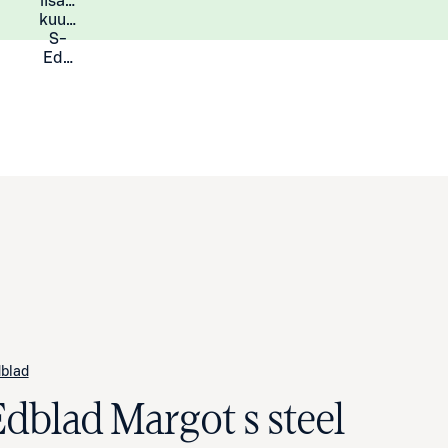
lisää
Lisätietoja
kuukauden
S-
Eduista
blad
Edblad Margot s steel