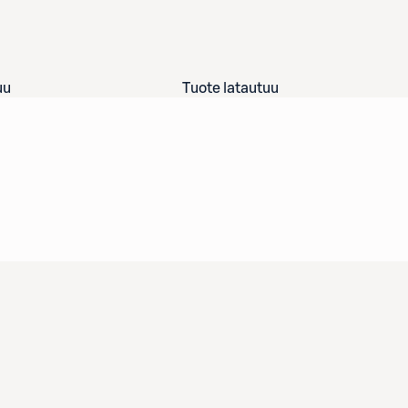
uu
Tuote latautuu