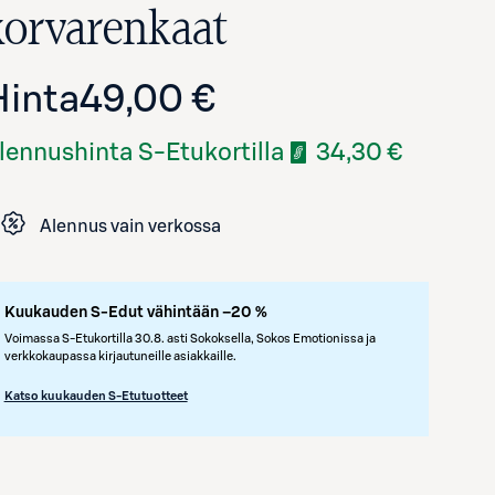
korvarenkaat
Hinta
49,00 €
lennushinta S-Etukortilla
34,30 €
Alennus vain verkossa
Avaa tuotekuva suurennettuna
Kuukauden S-Edut vähintään –20 %
Voimassa S-Etukortilla 30.8. asti Sokoksella, Sokos Emotionissa ja
verkkokaupassa kirjautuneille asiakkaille.
Katso kuukauden S-Etutuotteet