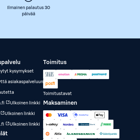
Ilmainen palautus 30
päivää
spalvelu
Toimitus
sytyt kysymykset
yttä asiakaspalveluun
autetta
Toimitustavat
Maksaminen
.fi
Ulkoinen linkki
Ulkoinen linkki
fi
Ulkoinen linkki
lät