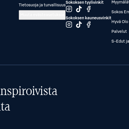
Myymälä
Sokoksen tyylivinkit
Tietosuoja ja turvallisuus
Sokos Em
Muuta evästeasetuksia
Sokoksen kauneusvinkit
Hyvä Olo 
Palvelut
S-Edut j
nspiroivista
ta