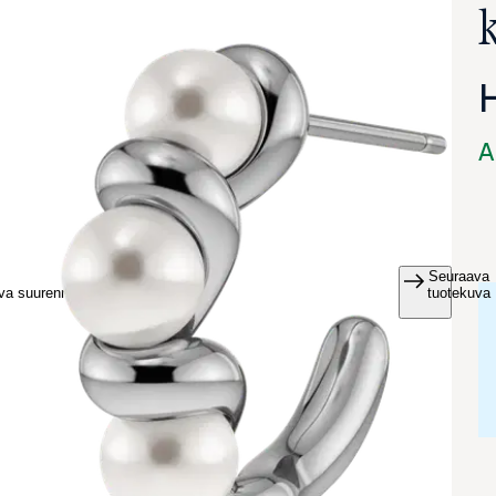
A
Seuraava
va suurennettuna
tuotekuva