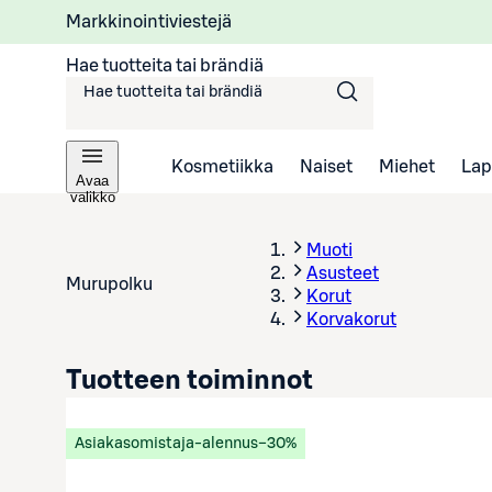
Markkinointiviestejä
Hae tuotteita tai brändiä
Kosmetiikka
Naiset
Miehet
Lap
Avaa
valikko
Muoti
Asusteet
Murupolku
Korut
Korvakorut
Tuotteen toiminnot
Asiakasomistaja-alennus
−30%