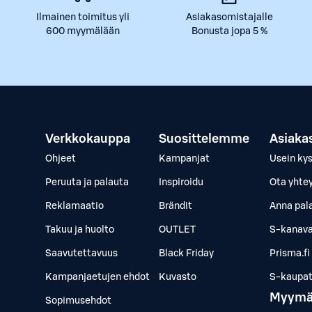
Ilmainen toimitus yli
Asiakasomistajalle
600 myymälään
Bonusta jopa 5 %
Verkkokauppa
Suosittelemme
Asiaka
Ohjeet
Kampanjat
Usein ky
Peruuta ja palauta
Inspiroidu
Ota yhte
Reklamaatio
Brändit
Anna pal
Takuu ja huolto
OUTLET
S-kanava
Saavutettavuus
Black Friday
Prisma.fi
Kampanjaetujen ehdot
Kuvasto
S-kaupat.
Myymä
Sopimusehdot