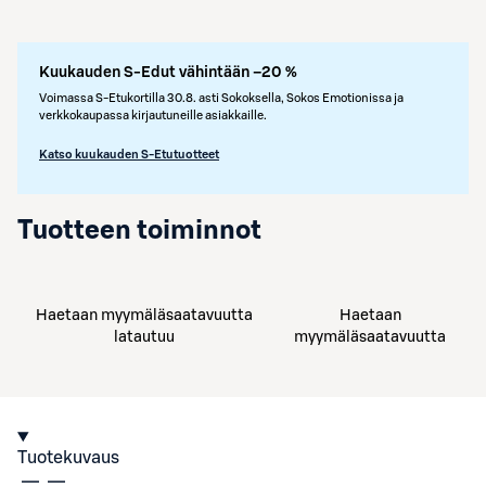
Kuukauden S-Edut vähintään –20 %
Voimassa S-Etukortilla 30.8. asti Sokoksella, Sokos Emotionissa ja
verkkokaupassa kirjautuneille asiakkaille.
Katso kuukauden S-Etutuotteet
Tuotteen toiminnot
Haetaan myymäläsaatavuutta
Haetaan
latautuu
myymäläsaatavuutta
Tuotekuvaus