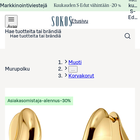
Kuukauden S-Edut vähintään –20 %
Markkinointiviestejä
kuuk
S-
Edui
Etusivu
Avaa
valikko
Hae tuotteita tai brändiä
Muoti
Murupolku
…
Korvakorut
Asiakasomistaja-alennus
−30%