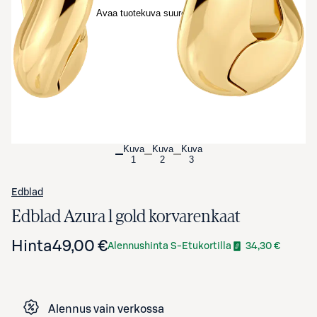
Avaa tuotekuva suurennettuna
Kuva
Kuva
Kuva
1
2
3
Edblad
Edblad Azura l gold korvarenkaat
Hinta
49,00 €
Alennushinta S-Etukortilla
34,30 €
Alennus vain verkossa