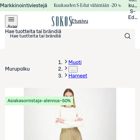
Kuukauden S-Edut vähintään –20 %
Markkinointiviestejä
kuuk
S-
Edui
Etusivu
Avaa
valikko
Hae tuotteita tai brändiä
Muoti
Murupolku
…
Hameet
Asiakasomistaja-alennus
−50%