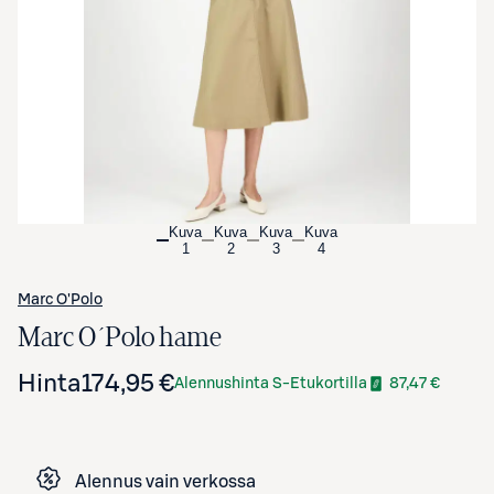
Avaa tuotekuva suurennettuna
Kuva
Kuva
Kuva
Kuva
1
2
3
4
Marc O'Polo
Marc O´Polo hame
Hinta
174,95 €
Alennushinta S-Etukortilla
87,47 €
Alennus vain verkossa