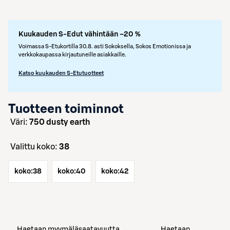
Kuukauden S-Edut vähintään –20 %
Voimassa S-Etukortilla 30.8. asti Sokoksella, Sokos Emotionissa ja
verkkokaupassa kirjautuneille asiakkaille.
Katso kuukauden S-Etutuotteet
Tuotteen toiminnot
väri:
750 dusty earth
Valittu koko:
38
koko:
38
koko:
40
koko:
42
Haetaan myymäläsaatavuutta
Haetaan