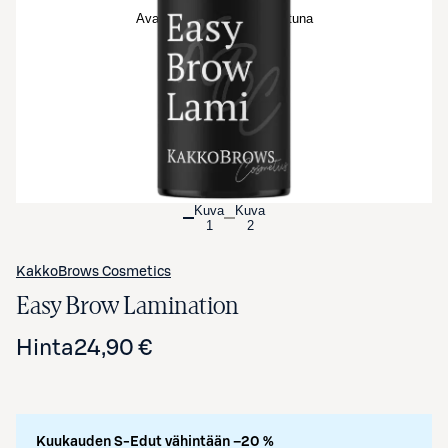
Avaa tuotekuva suurennettuna
Kuva
Kuva
1
2
KakkoBrows Cosmetics
Easy Brow Lamination
Hinta
24,90 €
Kuukauden S-Edut vähintään –20 %