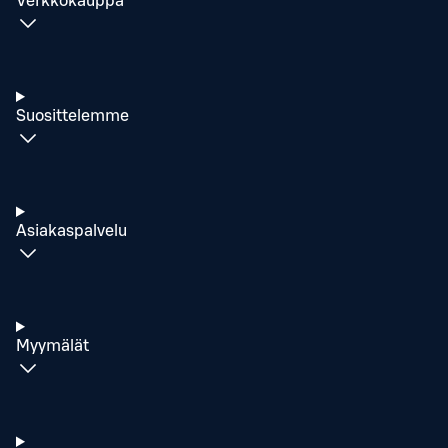
Verkkokauppa
Suosittelemme
Asiakaspalvelu
Myymälät