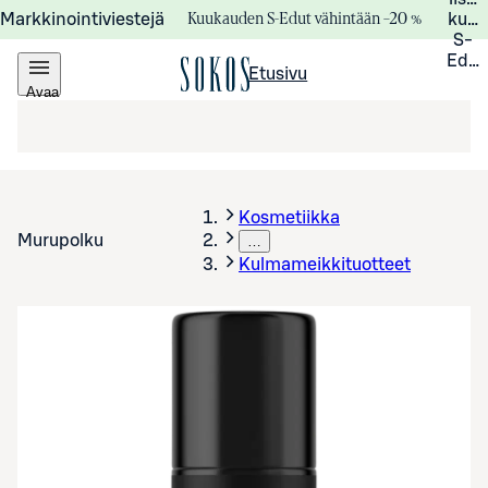
Kuukauden S-Edut vähintään –20 %
Markkinointiviestejä
kuuk
S-
Edui
Etusivu
Avaa
valikko
Kosmetiikka
Murupolku
…
Kulmameikkituotteet