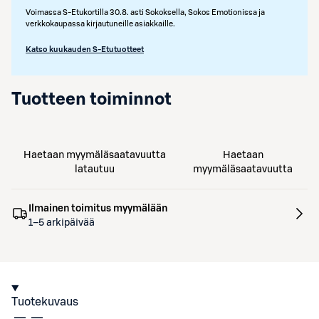
Voimassa S-Etukortilla 30.8. asti Sokoksella, Sokos Emotionissa ja
verkkokaupassa kirjautuneille asiakkaille.
Katso kuukauden S-Etutuotteet
Tuotteen toiminnot
Haetaan myymäläsaatavuutta
Haetaan
latautuu
myymäläsaatavuutta
Ilmainen toimitus myymälään
1–5 arkipäivää
Tuotekuvaus