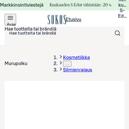
Kuukauden S-Edut vähintään –20 %
Markkinointiviestejä
kuuk
S-
Edui
Etusivu
Avaa
valikko
Hae tuotteita tai brändiä
Kosmetiikka
Murupolku
…
Silmienrajaus