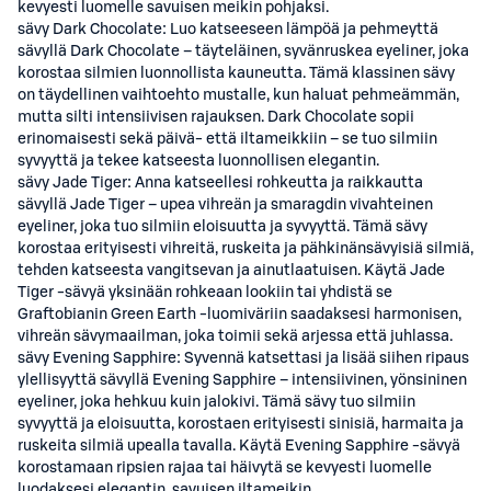
kevyesti luomelle savuisen meikin pohjaksi.
sävy Dark Chocolate: Luo katseeseen lämpöä ja pehmeyttä
sävyllä Dark Chocolate – täyteläinen, syvänruskea eyeliner, joka
korostaa silmien luonnollista kauneutta. Tämä klassinen sävy
on täydellinen vaihtoehto mustalle, kun haluat pehmeämmän,
mutta silti intensiivisen rajauksen. Dark Chocolate sopii
erinomaisesti sekä päivä- että iltameikkiin – se tuo silmiin
syvyyttä ja tekee katseesta luonnollisen elegantin.
sävy Jade Tiger: Anna katseellesi rohkeutta ja raikkautta
sävyllä Jade Tiger – upea vihreän ja smaragdin vivahteinen
eyeliner, joka tuo silmiin eloisuutta ja syvyyttä. Tämä sävy
korostaa erityisesti vihreitä, ruskeita ja pähkinänsävyisiä silmiä,
tehden katseesta vangitsevan ja ainutlaatuisen. Käytä Jade
Tiger -sävyä yksinään rohkeaan lookiin tai yhdistä se
Graftobianin Green Earth -luomiväriin saadaksesi harmonisen,
vihreän sävymaailman, joka toimii sekä arjessa että juhlassa.
sävy Evening Sapphire: Syvennä katsettasi ja lisää siihen ripaus
ylellisyyttä sävyllä Evening Sapphire – intensiivinen, yönsininen
eyeliner, joka hehkuu kuin jalokivi. Tämä sävy tuo silmiin
syvyyttä ja eloisuutta, korostaen erityisesti sinisiä, harmaita ja
ruskeita silmiä upealla tavalla. Käytä Evening Sapphire -sävyä
korostamaan ripsien rajaa tai häivytä se kevyesti luomelle
luodaksesi elegantin, savuisen iltameikin.