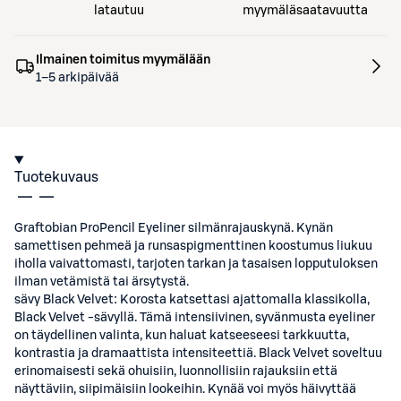
latautuu
myymäläsaatavuutta
Ilmainen toimitus myymälään
1–5 arkipäivää
Tuotekuvaus
Graftobian ProPencil Eyeliner silmänrajauskynä. Kynän
samettisen pehmeä ja runsaspigmenttinen koostumus liukuu
iholla vaivattomasti, tarjoten tarkan ja tasaisen lopputuloksen
ilman vetämistä tai ärsytystä.
sävy Black Velvet: Korosta katsettasi ajattomalla klassikolla,
Black Velvet -sävyllä. Tämä intensiivinen, syvänmusta eyeliner
on täydellinen valinta, kun haluat katseeseesi tarkkuutta,
kontrastia ja dramaattista intensiteettiä. Black Velvet soveltuu
erinomaisesti sekä ohuisiin, luonnollisiin rajauksiin että
näyttäviin, siipimäisiin lookeihin. Kynää voi myös häivyttää