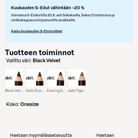
Kuukauden S-Edut vähintään –20 %
Voimassa S-Etukortilla 30.8. asti Sokoksella, Sokos Emotionissa ja
verkkokaupassa kirjautuneille asiakkaille.
Katso kuukauden S-Etutuotteet
Tuotteen toiminnot
Valittu väri:
Black Velvet
väri:
väri:
väri:
väri:
Black Velvet
Dark Chocolate
Evening Sapphire
Jade Tiger
koko:
Onesize
Haetaan myymäläsaatavuutta
Haetaan