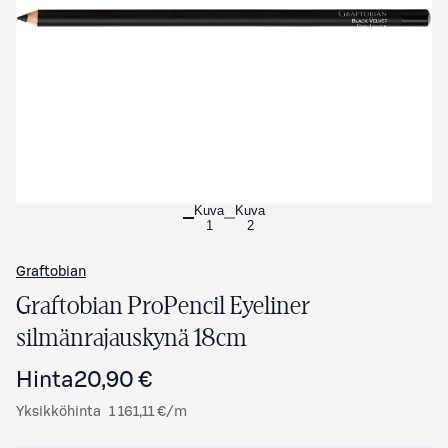
Avaa tuotekuva suurennettuna
Kuva
Kuva
1
2
Graftobian
Graftobian ProPencil Eyeliner
silmänrajauskynä 18cm
Hinta
20,90 €
Yksikköhinta
1 161,11 €/m