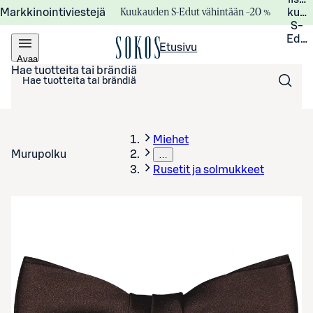
Kuukauden S-Edut vähintään –20 %
Markkinointiviestejä
kuuk
S-
Edui
Etusivu
Avaa
valikko
Hae tuotteita tai brändiä
Miehet
Murupolku
…
Rusetit ja solmukkeet