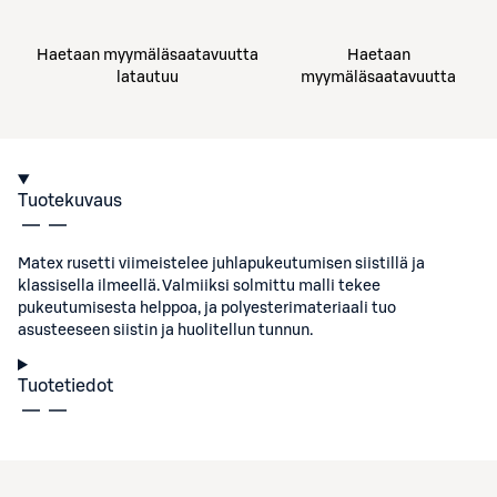
Haetaan myymäläsaatavuutta
Haetaan
latautuu
myymäläsaatavuutta
Tuotekuvaus
Matex rusetti viimeistelee juhlapukeutumisen siistillä ja
klassisella ilmeellä. Valmiiksi solmittu malli tekee
pukeutumisesta helppoa, ja polyesterimateriaali tuo
asusteeseen siistin ja huolitellun tunnun.
Tuotetiedot