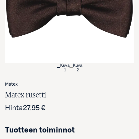
Avaa tuotekuva suurennettuna
Kuva
Kuva
1
2
Matex
Matex rusetti
Hinta
27,95 €
Tuotteen toiminnot