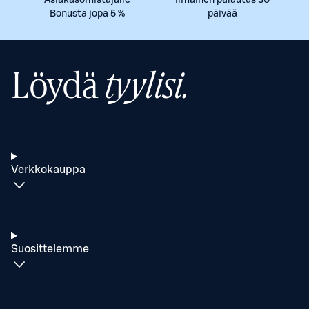
Asiakasomistajalle
Ilmainen palautus 30
Bonusta jopa 5 %
päivää
Löydä
tyylisi.
Verkkokauppa
Suosittelemme