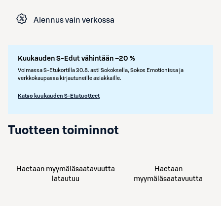
Alennus vain verkossa
Kuukauden S-Edut vähintään –20 %
Voimassa S-Etukortilla 30.8. asti Sokoksella, Sokos Emotionissa ja
verkkokaupassa kirjautuneille asiakkaille.
Katso kuukauden S-Etutuotteet
Tuotteen toiminnot
Haetaan myymäläsaatavuutta
Haetaan
latautuu
myymäläsaatavuutta