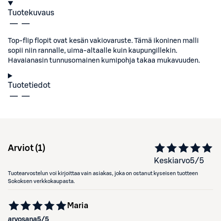
Tuotekuvaus
Top-flip flopit ovat kesän vakiovaruste. Tämä ikoninen malli
sopii niin rannalle, uima-altaalle kuin kaupungillekin.
Havaianasin tunnusomainen kumipohja takaa mukavuuden.
Tuotetiedot
Arviot (
1
)
Keskiarvo
5
/5
Tuotearvostelun voi kirjoittaa vain asiakas, joka on ostanut kyseisen tuotteen
Sokoksen verkkokaupasta.
Maria
arvosana
5
/5