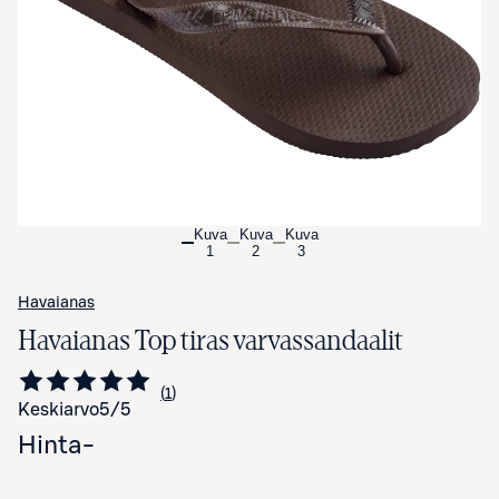
Avaa tuotekuva suurennettuna
Kuva
Kuva
Kuva
1
2
3
Havaianas
Havaianas Top tiras varvassandaalit
1
Siirry arvioihin
kappale
Keskiarvo
5
/5
Hinta
-