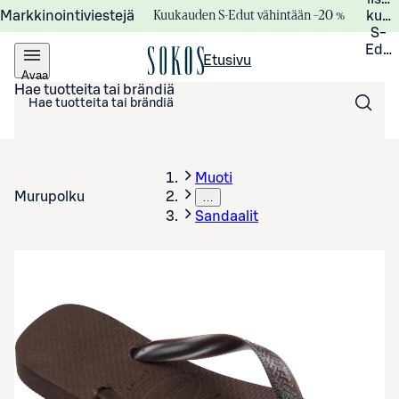
Kuukauden S-Edut vähintään –20 %
Markkinointiviestejä
kuuk
S-
Edui
Etusivu
Avaa
valikko
Hae tuotteita tai brändiä
Muoti
Murupolku
…
Sandaalit