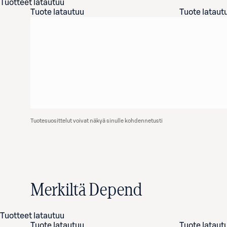
Tuotteet latautuu
Tuote latautuu
Tuote lataut
Tuotesuosittelut voivat näkyä sinulle kohdennetusti
Merkiltä Depend
Tuotteet latautuu
Tuote latautuu
Tuote lataut