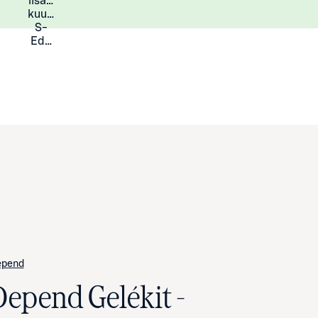
lisää
Lisätietoja
kuukauden
S-
Eduista
epend
Depend Gelékit -