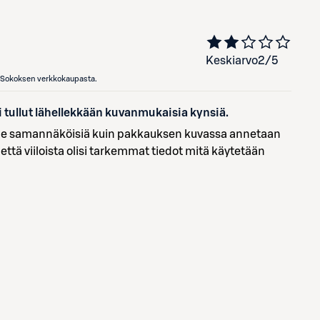
Keskiarvo
2
/5
en Sokoksen verkkokaupasta.
 tullut lähellekkään kuvanmukaisia kynsiä.
 tule samannäköisiä kuin pakkauksen kuvassa annetaan
, että viiloista olisi tarkemmat tiedot mitä käytetään