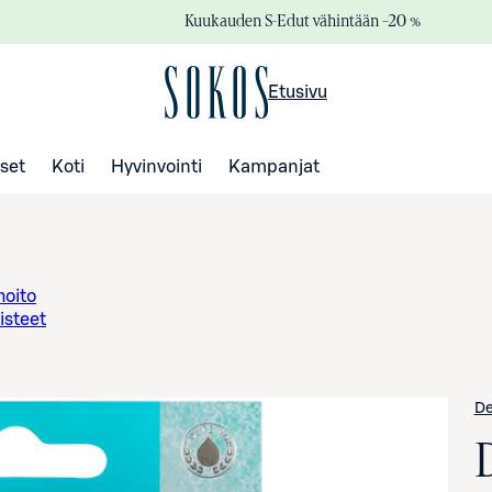
Kuukauden S-Edut vähintään –20 %
Etusivu
set
Koti
Hyvinvointi
Kampanjat
hoito
isteet
D