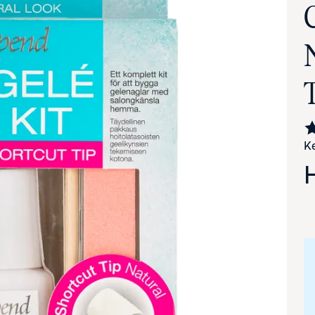
Ke
va suurennettuna