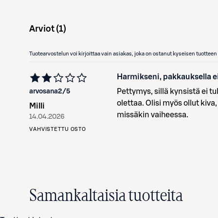
Arviot (
1
)
Tuotearvostelun voi kirjoittaa vain asiakas, joka on ostanut kyseisen tuotte
Harmikseni, pakkauksella ei
Pettymys, sillä kynsistä ei
arvosana
2
/5
olettaa. Olisi myös ollut kiva
Milli
missäkin vaiheessa.
14.04.2026
VAHVISTETTU OSTO
Samankaltaisia tuotteita