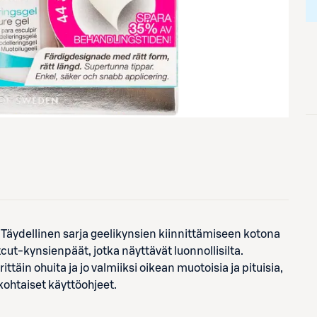
 Täydellinen sarja geelikynsien kiinnittämiseen kotona
tcut-kynsienpäät, jotka näyttävät luonnollisilta.
täin ohuita ja jo valmiiksi oikean muotoisia ja pituisia,
iskohtaiset käyttöohjeet.