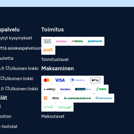
spalvelu
Toimitus
sytyt kysymykset
yttä asiakaspalveluun
autetta
Toimitustavat
Maksaminen
.fi
Ulkoinen linkki
Ulkoinen linkki
fi
Ulkoinen linkki
lät
t
otion
Maksutavat
-hoitolat