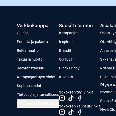
Verkkokauppa
Suosittelemme
Asiaka
Ohjeet
Kampanjat
Usein ky
Peruuta ja palauta
Inspiroidu
Ota yhte
Reklamaatio
Brändit
Anna pal
Takuu ja huolto
OUTLET
S-kanava
Saavutettavuus
Black Friday
Prisma.fi
Kampanjaetujen ehdot
Kuvasto
S-kaupat.
Myymä
Sopimusehdot
Myymälä
Sokoksen tyylivinkit
Tietosuoja ja turvallisuus
Sokos Em
Muuta evästeasetuksia
Sokoksen kauneusvinkit
Hyvä Olo 