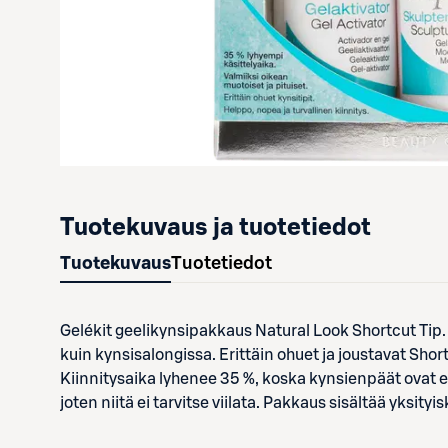
Tuotekuvaus ja tuotetiedot
Tuotekuvaus
Tuotetiedot
Gelékit geelikynsipakkaus Natural Look Shortcut Tip.
kuin kynsisalongissa. Erittäin ohuet ja joustavat Shor
Kiinnitysaika lyhenee 35 %, koska kynsienpäät ovat erit
joten niitä ei tarvitse viilata. Pakkaus sisältää yksity