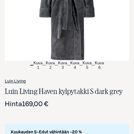
Avaa tuotekuva suurennettuna
Kuva
Kuva
Kuva
Kuva
Kuva
Kuva
1
2
3
4
5
6
Luin Living
Luin Living Haven kylpytakki S dark grey
Hinta
169,00 €
Kuukauden S-Edut vähintään –20 %