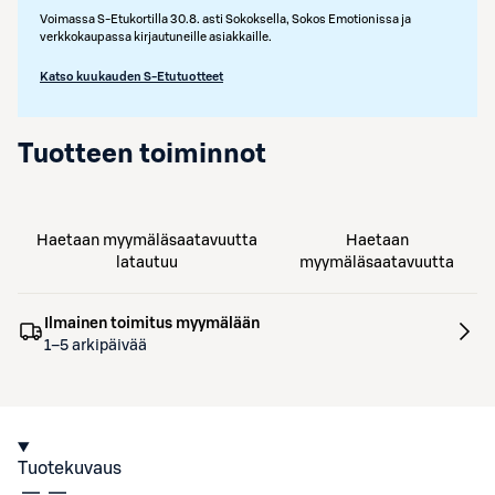
Voimassa S-Etukortilla 30.8. asti Sokoksella, Sokos Emotionissa ja
verkkokaupassa kirjautuneille asiakkaille.
Katso kuukauden S-Etutuotteet
Tuotteen toiminnot
Haetaan myymäläsaatavuutta
Haetaan
latautuu
myymäläsaatavuutta
Ilmainen toimitus myymälään
1–5 arkipäivää
Tuotekuvaus