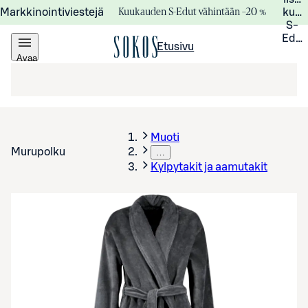
Kuukauden S-Edut vähintään –20 %
Markkinointiviestejä
kuuk
S-
Edui
Etusivu
Avaa
valikko
Muoti
Murupolku
…
Kylpytakit ja aamutakit