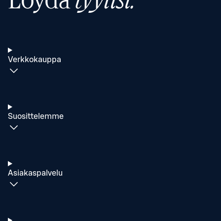
Löydä
tyylisi.
Verkkokauppa
Suosittelemme
Asiakaspalvelu