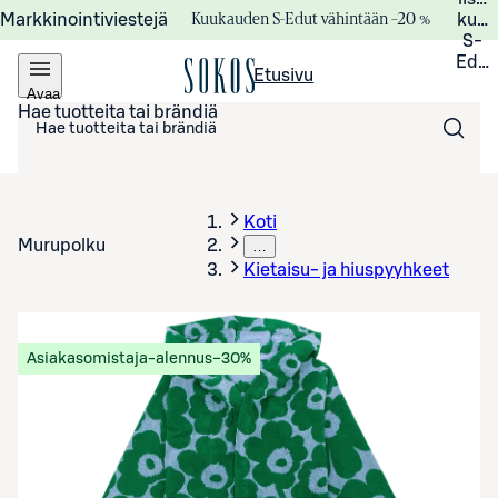
Kuukauden S-Edut vähintään –20 %
Markkinointiviestejä
kuuk
S-
Edui
Etusivu
Avaa
valikko
Hae tuotteita tai brändiä
Koti
Murupolku
…
Kietaisu- ja hiuspyyhkeet
Asiakasomistaja-alennus
−30%