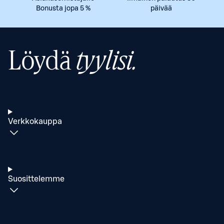
Bonusta jopa 5 %
päivää
Löydä
tyylisi.
Verkkokauppa
Suosittelemme