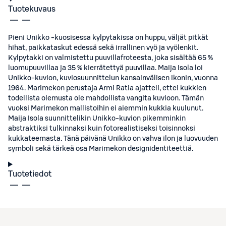
Tuotekuvaus
Pieni Unikko -kuosisessa kylpytakissa on huppu, väljät pitkät
hihat, paikkataskut edessä sekä irrallinen vyö ja vyölenkit.
Kylpytakki on valmistettu puuvillafroteesta, joka sisältää 65 %
luomupuuvillaa ja 35 % kierrätettyä puuvillaa. Maija Isola loi
Unikko-kuvion, kuviosuunnittelun kansainvälisen ikonin, vuonna
1964. Marimekon perustaja Armi Ratia ajatteli, ettei kukkien
todellista olemusta ole mahdollista vangita kuvioon. Tämän
vuoksi Marimekon mallistoihin ei aiemmin kukkia kuulunut.
Maija Isola suunnittelikin Unikko-kuvion pikemminkin
abstraktiksi tulkinnaksi kuin fotorealistiseksi toisinnoksi
kukkateemasta. Tänä päivänä Unikko on vahva ilon ja luovuuden
symboli sekä tärkeä osa Marimekon designidentiteettiä.
Tuotetiedot