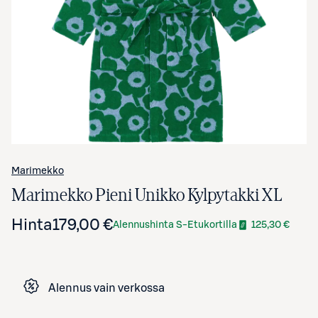
Avaa tuotekuva suurennettuna
Marimekko
Marimekko Pieni Unikko Kylpytakki XL
Hinta
179,00 €
Alennushinta S-Etukortilla
125,30 €
Alennus vain verkossa