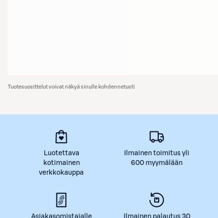
Tuotesuosittelut voivat näkyä sinulle kohdennetusti
Luotettava
Ilmainen toimitus yli
kotimainen
600 myymälään
verkkokauppa
Asiakasomistajalle
Ilmainen palautus 30