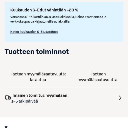
Kuukauden S-Edut vähintään –20 %
Voimassa S-Etukortilla 30.8. asti Sokoksella, Sokos Emotionissa ja
verkkokaupassa kirjautuneille asiakkaille.
Katso kuukauden S-Etutuotteet
Tuotteen toiminnot
Haetaan myymäläsaatavuutta
Haetaan
latautuu
myymäläsaatavuutta
Ilmainen toimitus myymälään
1–5 arkipäivää