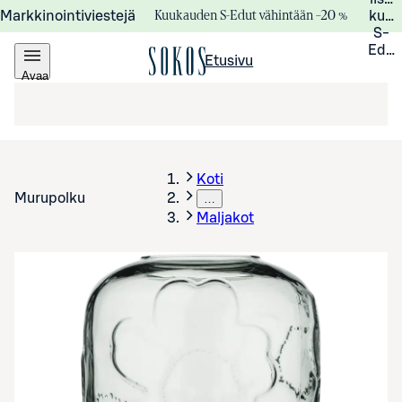
Kuukauden S-Edut vähintään –20 %
Markkinointiviestejä
kuuk
S-
Edui
Etusivu
Avaa
valikko
Koti
Murupolku
…
Maljakot