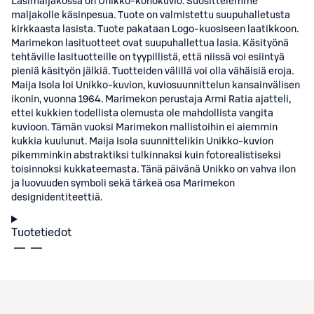
Lasimaljakossa on Unikko-kohokuvio. Suosittelemme
maljakolle käsinpesua. Tuote on valmistettu suupuhalletusta
kirkkaasta lasista. Tuote pakataan Logo-kuosiseen laatikkoon.
Marimekon lasituotteet ovat suupuhallettua lasia. Käsityönä
tehtäville lasituotteille on tyypillistä, että niissä voi esiintyä
pieniä käsityön jälkiä. Tuotteiden välillä voi olla vähäisiä eroja.
Maija Isola loi Unikko-kuvion, kuviosuunnittelun kansainvälisen
ikonin, vuonna 1964. Marimekon perustaja Armi Ratia ajatteli,
ettei kukkien todellista olemusta ole mahdollista vangita
kuvioon. Tämän vuoksi Marimekon mallistoihin ei aiemmin
kukkia kuulunut. Maija Isola suunnittelikin Unikko-kuvion
pikemminkin abstraktiksi tulkinnaksi kuin fotorealistiseksi
toisinnoksi kukkateemasta. Tänä päivänä Unikko on vahva ilon
ja luovuuden symboli sekä tärkeä osa Marimekon
designidentiteettiä.
Tuotetiedot