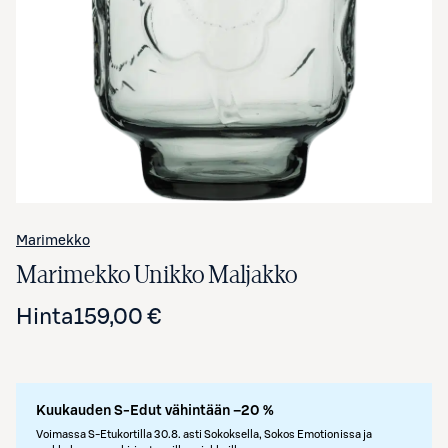
Avaa tuotekuva suurennettuna
Marimekko
Marimekko Unikko Maljakko
Hinta
159,00 €
Kuukauden S-Edut vähintään –20 %
Voimassa S-Etukortilla 30.8. asti Sokoksella, Sokos Emotionissa ja