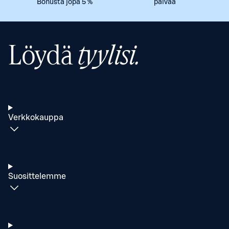
Bonusta jopa 5 %
päivää
Löydä
tyylisi.
Verkkokauppa
Suosittelemme