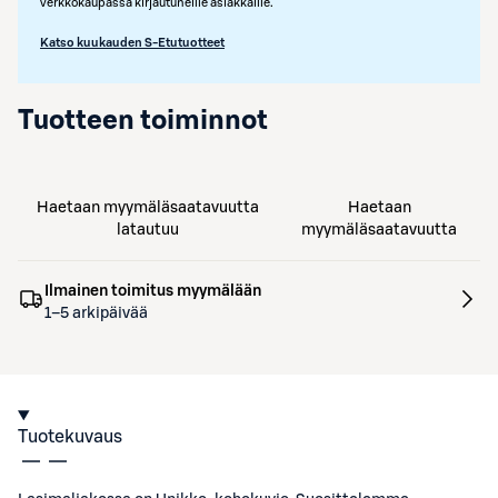
verkkokaupassa kirjautuneille asiakkaille.
Katso kuukauden S-Etutuotteet
Tuotteen toiminnot
Haetaan myymäläsaatavuutta
Haetaan
latautuu
myymäläsaatavuutta
Ilmainen toimitus myymälään
1–5 arkipäivää
Tuotekuvaus