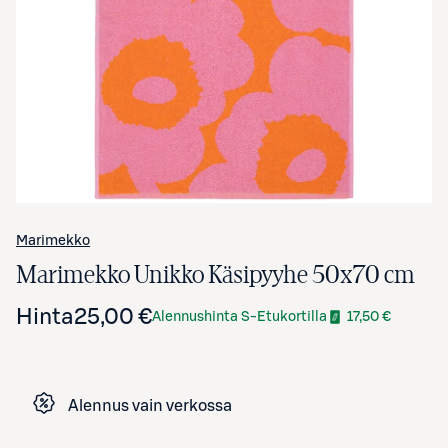
Avaa tuotekuva suurennettuna
Marimekko
Marimekko Unikko Käsipyyhe 50x70 cm
Hinta
25,00 €
Alennushinta S-Etukortilla
17,50 €
Alennus vain verkossa