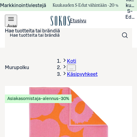
Kuukauden S-Edut vähintään –20 %
Markkinointiviestejä
kuuk
S-
Edui
Etusivu
Avaa
valikko
Hae tuotteita tai brändiä
Koti
Murupolku
…
Käsipyyhkeet
Asiakasomistaja-alennus
−30%