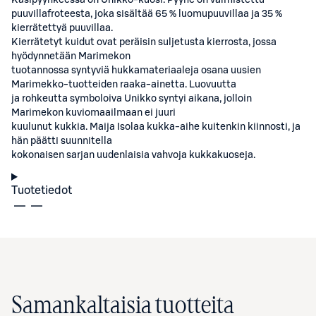
Käsipyyhkeessä on Unikko-kuosi. Pyyhe on valmistettu
puuvillafroteesta, joka sisältää 65 % luomupuuvillaa ja 35 %
kierrätettyä puuvillaa.
Kierrätetyt kuidut ovat peräisin suljetusta kierrosta, jossa
hyödynnetään Marimekon
tuotannossa syntyviä hukkamateriaaleja osana uusien
Marimekko-tuotteiden raaka-ainetta. Luovuutta
ja rohkeutta symboloiva Unikko syntyi aikana, jolloin
Marimekon kuviomaailmaan ei juuri
kuulunut kukkia. Maija Isolaa kukka-aihe kuitenkin kiinnosti, ja
hän päätti suunnitella
kokonaisen sarjan uudenlaisia vahvoja kukkakuoseja.
Tuotetiedot
Samankaltaisia tuotteita