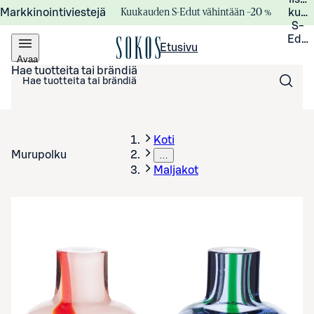
Kuukauden S-Edut vähintään –20 %
Markkinointiviestejä
kuuk
S-
Edui
Etusivu
Avaa
valikko
Hae tuotteita tai brändiä
Koti
Murupolku
…
Maljakot