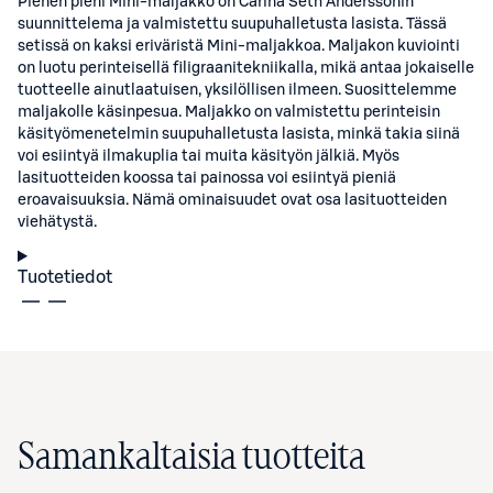
Pienen pieni Mini-maljakko on Carina Seth Anderssonin
suunnittelema ja valmistettu suupuhalletusta lasista. Tässä
setissä on kaksi eriväristä Mini-maljakkoa. Maljakon kuviointi
on luotu perinteisellä filigraanitekniikalla, mikä antaa jokaiselle
tuotteelle ainutlaatuisen, yksilöllisen ilmeen. Suosittelemme
maljakolle käsinpesua. Maljakko on valmistettu perinteisin
käsityömenetelmin suupuhalletusta lasista, minkä takia siinä
voi esiintyä ilmakuplia tai muita käsityön jälkiä. Myös
lasituotteiden koossa tai painossa voi esiintyä pieniä
eroavaisuuksia. Nämä ominaisuudet ovat osa lasituotteiden
viehätystä.
Tuotetiedot
Samankaltaisia tuotteita