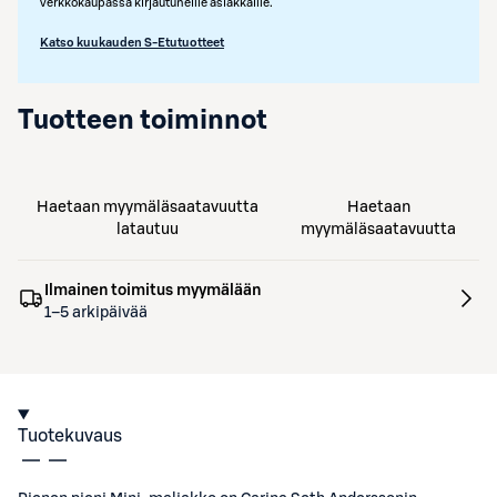
verkkokaupassa kirjautuneille asiakkaille.
Katso kuukauden S-Etutuotteet
Tuotteen toiminnot
Haetaan myymäläsaatavuutta
Haetaan
latautuu
myymäläsaatavuutta
Ilmainen toimitus myymälään
1–5 arkipäivää
Tuotekuvaus