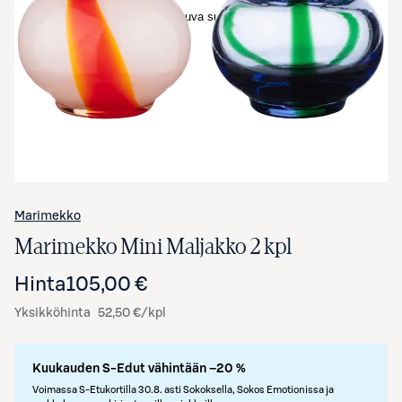
Avaa tuotekuva suurennettuna
Marimekko
Marimekko Mini Maljakko 2 kpl
Hinta
105,00 €
Yksikköhinta
52,50 €/kpl
Kuukauden S-Edut vähintään –20 %
Voimassa S-Etukortilla 30.8. asti Sokoksella, Sokos Emotionissa ja