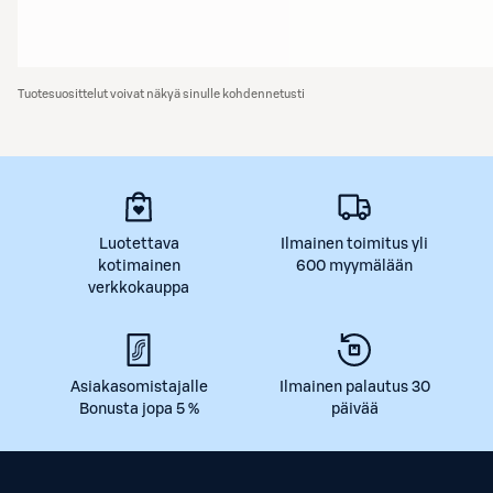
Tuotesuosittelut voivat näkyä sinulle kohdennetusti
Luotettava
Ilmainen toimitus yli
kotimainen
600 myymälään
verkkokauppa
Asiakasomistajalle
Ilmainen palautus 30
Bonusta jopa 5 %
päivää