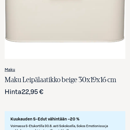
Avaa tuotekuva suurennettuna
Maku
Maku Leipälaatikko beige 30x19x16 cm
Hinta
22,95 €
Kuukauden S-Edut vähintään –20 %
Voimassa S-Etukortilla 30.8. asti Sokoksella, Sokos Emotionissa ja