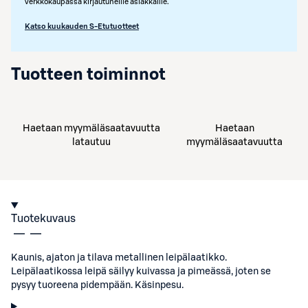
verkkokaupassa kirjautuneille asiakkaille.
Katso kuukauden S-Etutuotteet
Tuotteen toiminnot
Haetaan myymäläsaatavuutta
Haetaan
latautuu
myymäläsaatavuutta
Tuotekuvaus
Kaunis, ajaton ja tilava metallinen leipälaatikko.
Leipälaatikossa leipä säilyy kuivassa ja pimeässä, joten se
pysyy tuoreena pidempään. Käsinpesu.