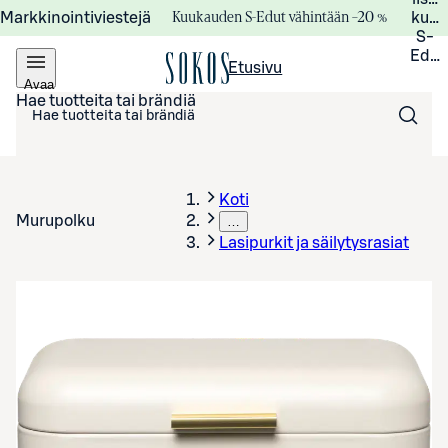
Kuukauden S-Edut vähintään –20 %
Markkinointiviestejä
kuuk
S-
Edui
Etusivu
Avaa
valikko
Hae tuotteita tai brändiä
Koti
Murupolku
…
Lasipurkit ja säilytysrasiat