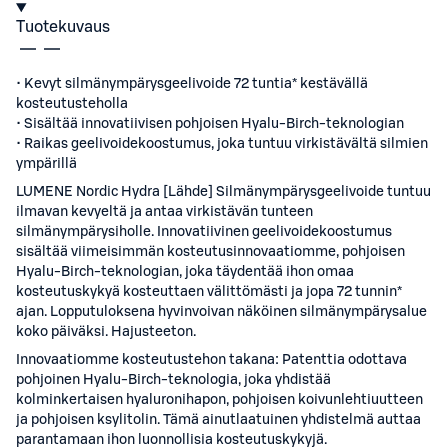
Tuotekuvaus
• Kevyt silmänympärysgeelivoide 72 tuntia* kestävällä
kosteutusteholla
• Sisältää innovatiivisen pohjoisen Hyalu-Birch-teknologian
• Raikas geelivoidekoostumus, joka tuntuu virkistävältä silmien
ympärillä
LUMENE Nordic Hydra [Lähde] Silmänympärysgeelivoide tuntuu
ilmavan kevyeltä ja antaa virkistävän tunteen
silmänympärysiholle. Innovatiivinen geelivoidekoostumus
sisältää viimeisimmän kosteutusinnovaatiomme, pohjoisen
Hyalu-Birch-teknologian, joka täydentää ihon omaa
kosteutuskykyä kosteuttaen välittömästi ja jopa 72 tunnin*
ajan. Lopputuloksena hyvinvoivan näköinen silmänympärysalue
koko päiväksi. Hajusteeton.
Innovaatiomme kosteutustehon takana: Patenttia odottava
pohjoinen Hyalu-Birch-teknologia, joka yhdistää
kolminkertaisen hyaluronihapon, pohjoisen koivunlehtiuutteen
ja pohjoisen ksylitolin. Tämä ainutlaatuinen yhdistelmä auttaa
parantamaan ihon luonnollisia kosteutuskykyjä.