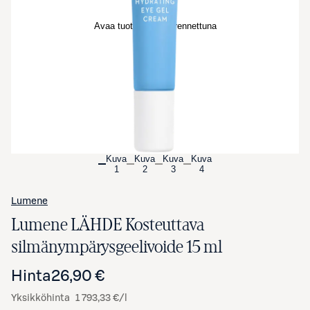
Avaa tuotekuva suurennettuna
Kuva
Kuva
Kuva
Kuva
1
2
3
4
Lumene
Lumene LÄHDE Kosteuttava
silmänympärysgeelivoide 15 ml
Hinta
26,90 €
Yksikköhinta
1 793,33 €/l