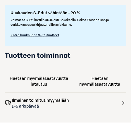
Kuukauden S-Edut vähintään –20 %
Voimassa S-Etukortilla 30.8. asti Sokoksella, Sokos Emotionissa ja
verkkokaupassa kirjautuneille asiakkaille.
Katso kuukauden S-Etutuotteet
Tuotteen toiminnot
Haetaan myymäläsaatavuutta
Haetaan
latautuu
myymäläsaatavuutta
Ilmainen toimitus myymälään
1–5 arkipäivää