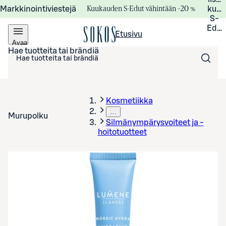
Kuukauden S-Edut vähintään –20 %
Markkinointiviestejä
kuuk
S-
Edui
Etusivu
Avaa
valikko
Hae tuotteita tai brändiä
Kosmetiikka
…
Murupolku
Silmänympärysvoiteet ja -
hoitotuotteet