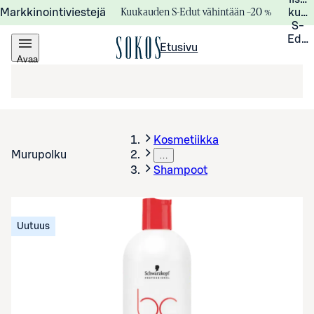
Kuukauden S-Edut vähintään –20 %
Markkinointiviestejä
kuuk
S-
Edui
Etusivu
Avaa
valikko
Kosmetiikka
Murupolku
…
Shampoot
Uutuus