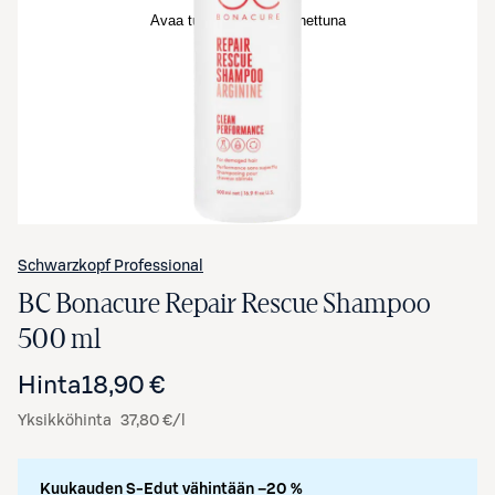
Avaa tuotekuva suurennettuna
Schwarzkopf Professional
BC Bonacure Repair Rescue Shampoo
500 ml
Hinta
18,90 €
Yksikköhinta
37,80 €/l
Kuukauden S-Edut vähintään –20 %