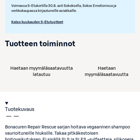
Voimassa S-Etukortilla 30.8. asti Sokoksella, Sokos Emotionissa ja
verkkokaupassa kirjautuneille asiakkaille.
Katso kuukauden S-Etutuotteet
Tuotteen toiminnot
Haetaan myymäläsaatavuutta
Haetaan
latautuu
myymäläsaatavuutta
Tuotekuvaus
Bonacuren Repair Rescue sarjan hoitava vegaaninen shampoo
vaurioituneille hiuksille. Takaa pitkäkestoisen
hoitovaikutuksen. Ei sisällä SLS ja SLES -sulfaatteja, silikoneja