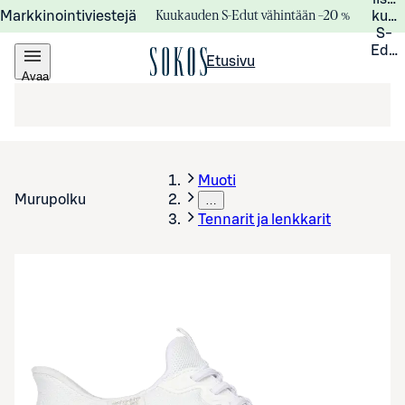
Kuukauden S-Edut vähintään –20 %
Markkinointiviestejä
kuuk
S-
Edui
Etusivu
Avaa
valikko
Muoti
Murupolku
…
Tennarit ja lenkkarit