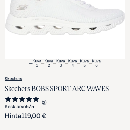
Avaa tuotekuva suurennettuna
Kuva
Kuva
Kuva
Kuva
Kuva
Kuva
1
2
3
4
5
6
Skechers
Skechers BOBS SPORT ARC WAVES
2
Siirry arvioihin
kappaletta
Keskiarvo
5
/5
Hinta
119,00 €