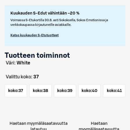
Kuukauden S-Edut vähintään –20 %
Voimassa S-Etukortilla 30.8. asti Sokoksella, Sokos Emotionissa ja
verkkokaupassa kirjautuneille asiakkaille.
Katso kuukauden S-Etutuotteet
Tuotteen toiminnot
väri:
White
Valittu koko:
37
koko:
37
koko:
38
koko:
39
koko:
40
koko:
41
Haetaan myymäläsaatavuutta
Haetaan
latautuu
myymäläsaatavuutta