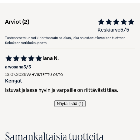
Arviot (
2
)
Keskiarvo
5
/5
Tuotearvostelun voi kirjoittaa vain asiakas, joka on ostanut kyseisen tuotteen
Sokoksen verkkokaupasta.
Iana N.
arvosana
5
/5
13.07.2026
VAHVISTETTU OSTO
Kengät
Istuvat jalassa hyvin ja varpaille on riittävästi tilaa.
Näytä lisää (
1
)
Samankaltaisia tuotteita