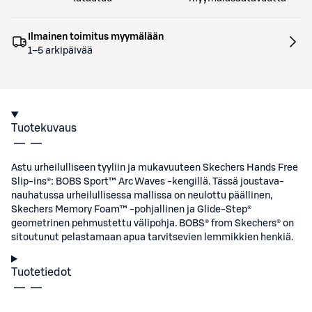
Ilmainen toimitus myymälään
1–5 arkipäivää
Tuotekuvaus
Astu urheilulliseen tyyliin ja mukavuuteen Skechers Hands Free
Slip-ins®: BOBS Sport™ Arc Waves -kengillä. Tässä joustava-
nauhatussa urheilullisessa mallissa on neulottu päällinen,
Skechers Memory Foam™ -pohjallinen ja Glide-Step®
geometrinen pehmustettu välipohja. BOBS® from Skechers® on
sitoutunut pelastamaan apua tarvitsevien lemmikkien henkiä.
Tuotetiedot