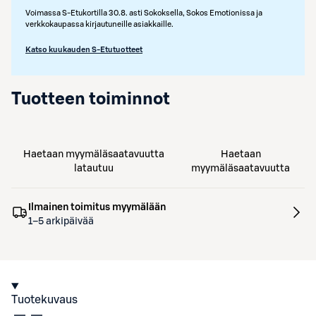
Voimassa S-Etukortilla 30.8. asti Sokoksella, Sokos Emotionissa ja
verkkokaupassa kirjautuneille asiakkaille.
Katso kuukauden S-Etutuotteet
Tuotteen toiminnot
Haetaan myymäläsaatavuutta
Haetaan
latautuu
myymäläsaatavuutta
Ilmainen toimitus myymälään
1–5 arkipäivää
Tuotekuvaus