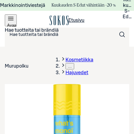
Kuukauden S-Edut vähintään –20 %
Markkinointiviestejä
kuuk
S-
Edui
Etusivu
Avaa
valikko
Hae tuotteita tai brändiä
Kosmetiikka
Murupolku
…
Hajuvedet