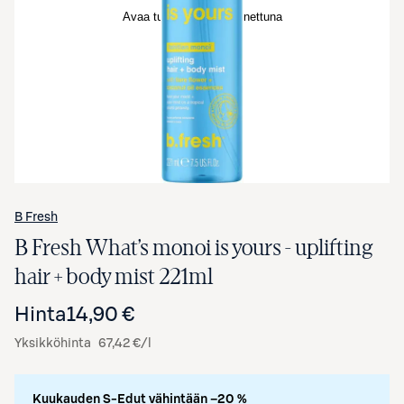
Avaa tuotekuva suurennettuna
B Fresh
B Fresh What’s monoi is yours - uplifting
hair + body mist 221ml
Hinta
14,90 €
Yksikköhinta
67,42 €/l
Kuukauden S-Edut vähintään –20 %