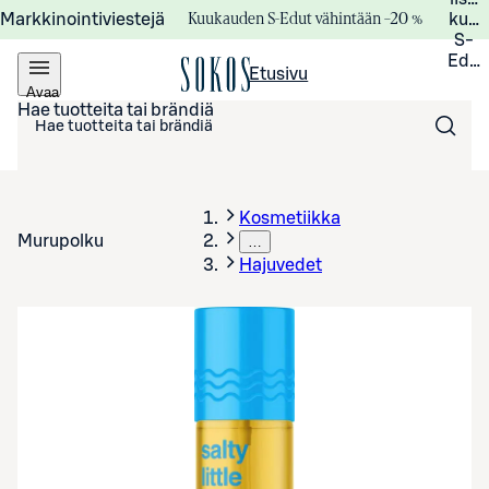
Kuukauden S-Edut vähintään –20 %
Markkinointiviestejä
kuuk
S-
Edui
Etusivu
Avaa
valikko
Hae tuotteita tai brändiä
Kosmetiikka
Murupolku
…
Hajuvedet