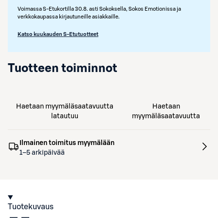
Voimassa S-Etukortilla 30.8. asti Sokoksella, Sokos Emotionissa ja
verkkokaupassa kirjautuneille asiakkaille.
Katso kuukauden S-Etutuotteet
Tuotteen toiminnot
Haetaan myymäläsaatavuutta
Haetaan
latautuu
myymäläsaatavuutta
Ilmainen toimitus myymälään
1–5 arkipäivää
Tuotekuvaus