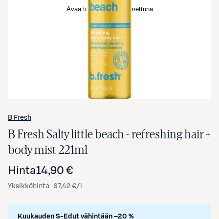
Avaa tuotekuva suurennettuna
B Fresh
B Fresh Salty little beach - refreshing hair +
body mist 221ml
Hinta
14,90 €
Yksikköhinta
67,42 €/l
Kuukauden S-Edut vähintään –20 %