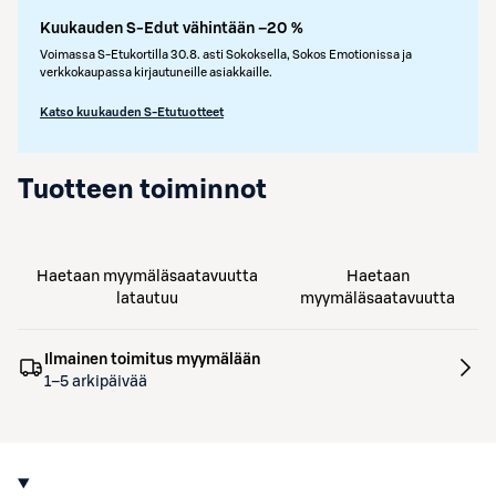
Kuukauden S-Edut vähintään –20 %
Voimassa S-Etukortilla 30.8. asti Sokoksella, Sokos Emotionissa ja
verkkokaupassa kirjautuneille asiakkaille.
Katso kuukauden S-Etutuotteet
Tuotteen toiminnot
Haetaan myymäläsaatavuutta
Haetaan
latautuu
myymäläsaatavuutta
Ilmainen toimitus myymälään
1–5 arkipäivää