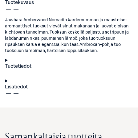
Tuotekuvaus
Jawhara Amberwood Nomadin kardemumman ja mausteiset
aromaattiset tuoksut vievät sinut mukanaan ja luovat eloisan
kiehtovan tunnelman. Tuoksun keskellä paljastuu setripuun ja
labdanumin rikas, puumainen lämpö, joka tuo tuoksuun
ripauksen karua eleganssia, kun taas Ambroxan-pohja tuo
tuoksuun lämpimän, hartsisen loppusilauksen.
Tuotetiedot
Lisätiedot
Samankaltaisia tuotteita