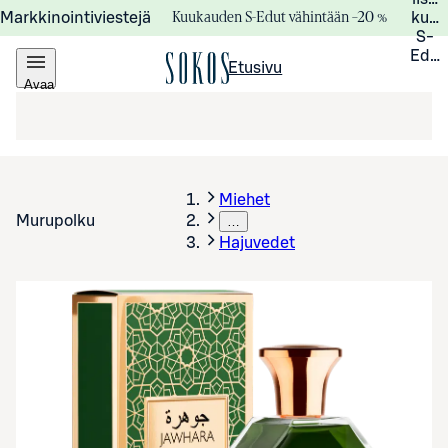
Kuukauden S-Edut vähintään –20 %
Markkinointiviestejä
kuuk
S-
Edui
Etusivu
Avaa
valikko
Miehet
Murupolku
…
Hajuvedet