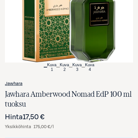
Avaa tuotekuva suurennettuna
Kuva
Kuva
Kuva
Kuva
1
2
3
4
Jawhara
Jawhara Amberwood Nomad EdP 100 ml
tuoksu
Hinta
17,50 €
Yksikköhinta
175,00 €/l