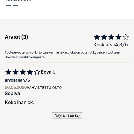
Arviot (
3
)
Keskiarvo
4,3
/5
Tuotearvostelun voi kirjoittaa vain asiakas, joka on ostanut kyseisen tuotteen
Sokoksen verkkokaupasta.
Eeva I.
arvosana
4
/5
26.05.2026
VAHVISTETTU OSTO
Sopiva
Koko ihan ok.
Näytä lisää (
2
)