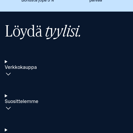
Bonusta jopa 5 %
päivää
Löydä
tyylisi.
Verkkokauppa
Suosittelemme