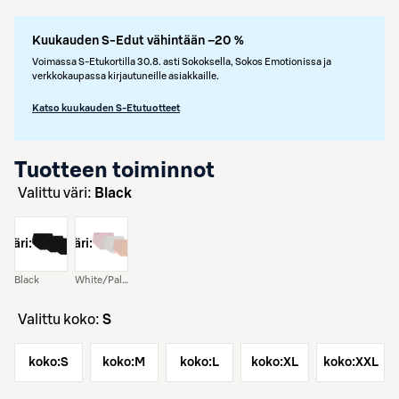
Kuukauden S-Edut vähintään –20 %
Voimassa S-Etukortilla 30.8. asti Sokoksella, Sokos Emotionissa ja
verkkokaupassa kirjautuneille asiakkaille.
Katso kuukauden S-Etutuotteet
Tuotteen toiminnot
Valittu väri:
Black
väri:
väri:
Black
White/Pale Lilac/beige
Valittu koko:
S
koko:
S
koko:
M
koko:
L
koko:
XL
koko:
XXL