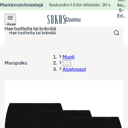
Kuukauden S-Edut vähintään –20 %
Markkinointiviestejä
kuuk
S-
Edui
Etusivu
Avaa
valikko
Hae tuotteita tai brändiä
Muoti
Murupolku
…
Alushousut