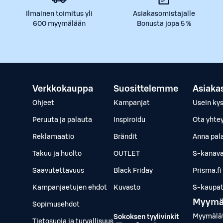
Ilmainen toimitus yli
Asiakasomistajalle
600 myymälään
Bonusta jopa 5 %
Verkkokauppa
Suosittelemme
Asiaka
Ohjeet
Kampanjat
Usein ky
Peruuta ja palauta
Inspiroidu
Ota yhte
Reklamaatio
Brändit
Anna pal
Takuu ja huolto
OUTLET
S-kanava
Saavutettavuus
Black Friday
Prisma.fi
Kampanjaetujen ehdot
Kuvasto
S-kaupat.
Myymä
Sopimusehdot
Myymälä
Sokoksen tyylivinkit
Tietosuoja ja turvallisuus