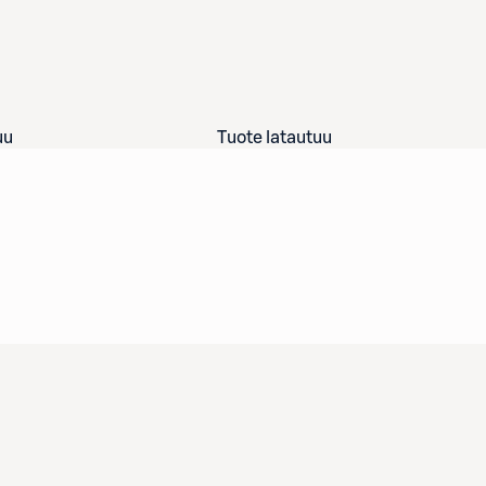
uu
Tuote latautuu