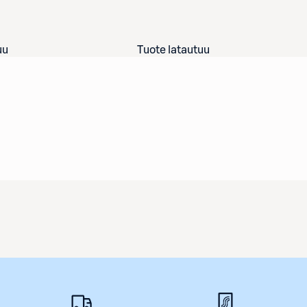
uu
Tuote latautuu