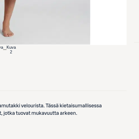
va
Kuva
2
utakki velourista. Tässä kietaisumallisessa
t, jotka tuovat mukavuutta arkeen.