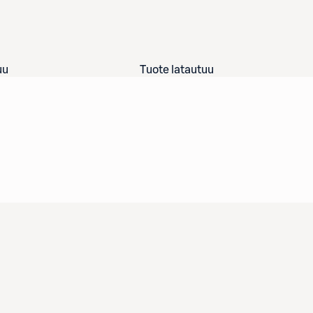
uu
Tuote latautuu