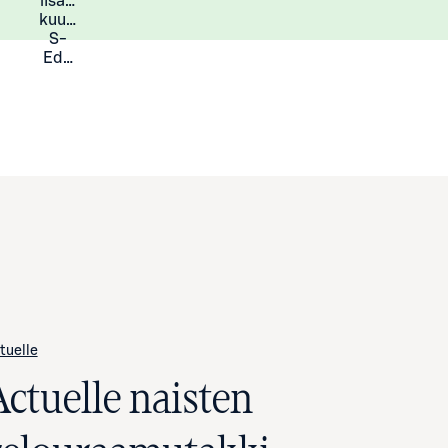
lisää
Lisätietoja
kuukauden
S-
Eduista
tuelle
Actuelle naisten