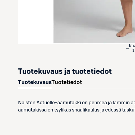
Ku
1
Tuotekuvaus ja tuotetiedot
Tuotekuvaus
Tuotetiedot
Naisten Actuelle-aamutakki on pehmeä ja lämmin aam
aamutakissa on tyylikäs shaalikaulus ja edessä tasku