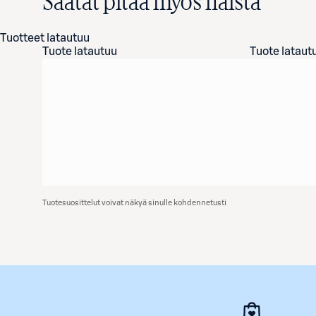
Saatat pitää myös näistä
Tuotteet latautuu
Tuote latautuu
Tuote lataut
Tuotesuosittelut voivat näkyä sinulle kohdennetusti