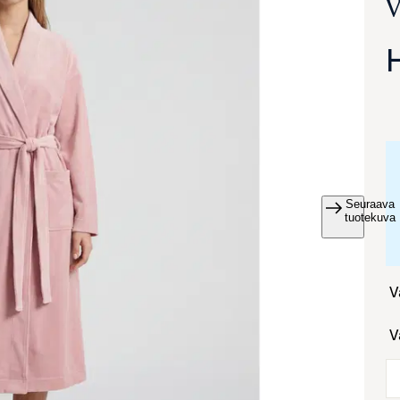
Seuraava
va suurennettuna
tuotekuva