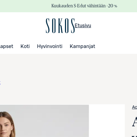
Kuukauden S-Edut vähintään –20 %
Etusivu
Lapset
Koti
Hyvinvointi
Kampanjat
t
Ac