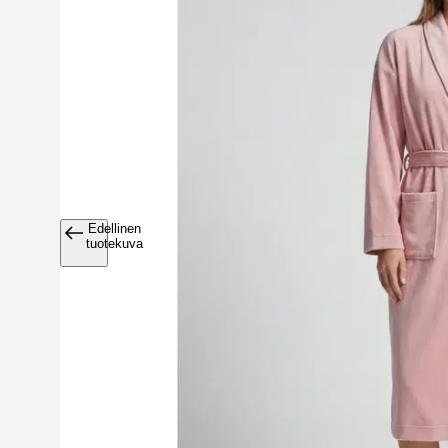
Edellinen
Avaa tuoteku
tuotekuva