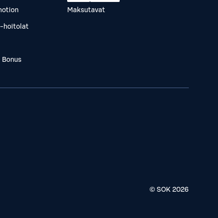
otion
Maksutavat
-hoitolat
a Bonus
© SOK
2026