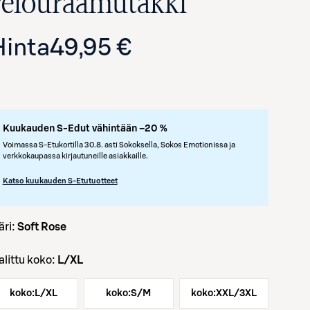
velouraamutakki
Hinta
49,95 €
Kuukauden S-Edut vähintään –20 %
Voimassa S-Etukortilla 30.8. asti Sokoksella, Sokos Emotionissa ja
verkkokaupassa kirjautuneille asiakkaille.
Avaa tuotekuva suurennettuna
Katso kuukauden S-Etutuotteet
väri:
Soft Rose
Valittu koko:
L/XL
koko:
L/XL
koko:
S/M
koko:
XXL/3XL