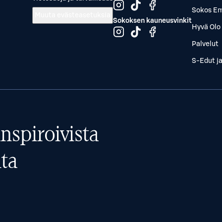
Sokos Em
Muuta evästeasetuksia
Sokoksen kauneusvinkit
Hyvä Olo 
Palvelut
S-Edut j
nspiroivista
ta