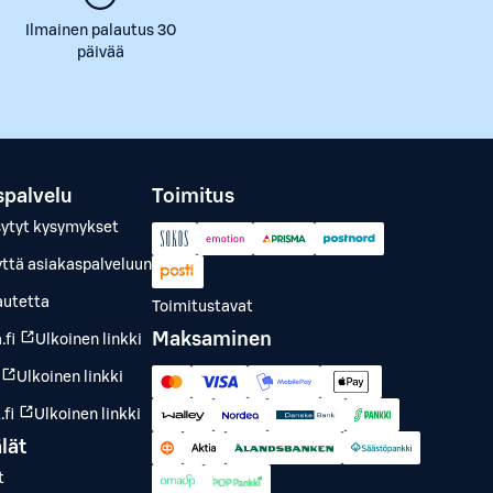
Ilmainen palautus 30
päivää
spalvelu
Toimitus
sytyt kysymykset
yttä asiakaspalveluun
autetta
Toimitustavat
Maksaminen
.fi
Ulkoinen linkki
Ulkoinen linkki
fi
Ulkoinen linkki
lät
t