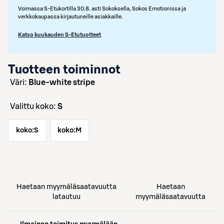
Voimassa S-Etukortilla 30.8. asti Sokoksella, Sokos Emotionissa ja
verkkokaupassa kirjautuneille asiakkaille.
Katso kuukauden S-Etutuotteet
Tuotteen toiminnot
väri:
Blue-white stripe
Valittu koko:
S
koko:
S
koko:
M
Haetaan myymäläsaatavuutta
Haetaan
latautuu
myymäläsaatavuutta