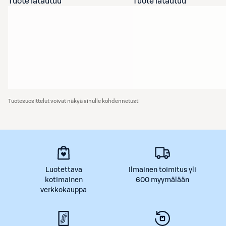
Tuote latautuu
Tuote latautuu
Tuotesuosittelut voivat näkyä sinulle kohdennetusti
Luotettava
Ilmainen toimitus yli
kotimainen
600 myymälään
verkkokauppa