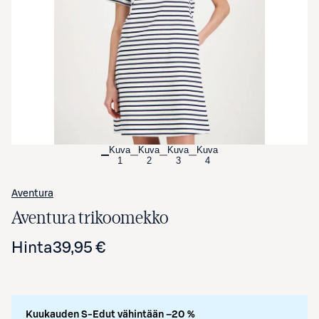
Avaa tuotekuva suurennettuna
Kuva
Kuva
Kuva
Kuva
1
2
3
4
Aventura
Aventura trikoomekko
Hinta
39,95 €
Kuukauden S-Edut vähintään –20 %