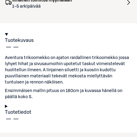
Ilmainen toimitus myymälään
1–5 arkipäivää
Tuotekuvaus
Aventura trikoomekko on ajaton raidallinen trikoomekko jossa
lyhyet hihat ja sivusaumoihin upotetut taskut viimeistelevät
huolitellun ilmeen. A linjainen siluetti ja kuosiin kudottu
puuvillainen materiaali tekevät mekosta miellyttävän
tuntuisen ja rennon näköisen.
Ensimmäisen mallin pituus on 180cm ja kuvassa hänellä on
päällä koko S.
Tuotetiedot