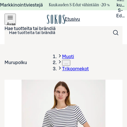
Kuukauden S-Edut vähintään –20 %
Markkinointiviestejä
kuuk
S-
Edui
Etusivu
Avaa
valikko
Hae tuotteita tai brändiä
Muoti
Murupolku
…
Trikoomekot