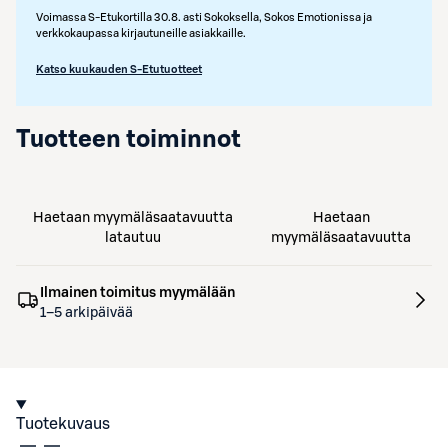
Voimassa S-Etukortilla 30.8. asti Sokoksella, Sokos Emotionissa ja
verkkokaupassa kirjautuneille asiakkaille.
Katso kuukauden S-Etutuotteet
Tuotteen toiminnot
Haetaan myymäläsaatavuutta
Haetaan
latautuu
myymäläsaatavuutta
Ilmainen toimitus myymälään
1–5 arkipäivää
Tuotekuvaus