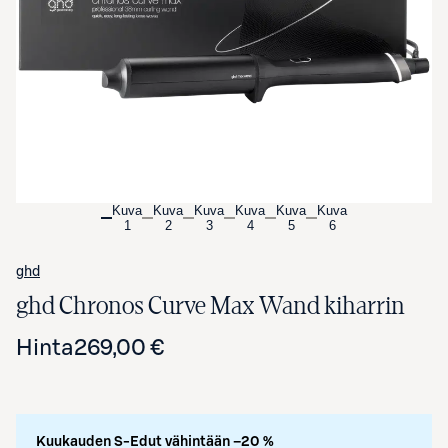
Avaa tuotekuva suurennettuna
Kuva
Kuva
Kuva
Kuva
Kuva
Kuva
1
2
3
4
5
6
ghd
ghd Chronos Curve Max Wand kiharrin
Hinta
269,00 €
Kuukauden S-Edut vähintään –20 %