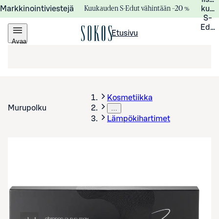
Kuukauden S-Edut vähintään –20 %
Markkinointiviestejä
kuuk
S-
Edui
Etusivu
Avaa
valikko
Kosmetiikka
Murupolku
…
Lämpökihartimet