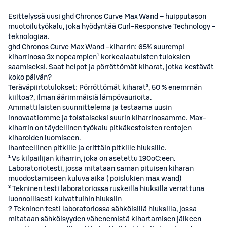
Esittelyssä uusi ghd Chronos Curve Max Wand – huipputason
muotoilutyökalu, joka hyödyntää Curl-Responsive Technology -
teknologiaa.
ghd Chronos Curve Max Wand -kiharrin: 65% suurempi
kiharrinosa 3x nopeampien¹ korkealaatuisten tuloksien
saamiseksi. Saat helpot ja pörröttömät kiharat, jotka kestävät
koko päivän?
Teräväpiirtotulokset: Pörröttömät kiharat³, 50 % enemmän
kiiltoa?, ilman äärimmäisiä lämpövaurioita.
Ammattilaisten suunnittelema ja testaama uusin
innovaatiomme ja toistaiseksi suurin kiharrinosamme. Max-
kiharrin on täydellinen työkalu pitkäkestoisten rentojen
kiharoiden luomiseen.
Ihanteellinen pitkille ja erittäin pitkille hiuksille.
¹ Vs kilpailijan kiharrin, joka on asetettu 190oC:een.
Laboratoriotesti, jossa mitataan saman pituisen kiharan
muodostamiseen kuluva aika ( poislukien max wand)
³ Tekninen testi laboratoriossa ruskeilla hiuksilla verrattuna
luonnollisesti kuivattuihin hiuksiin
? Tekninen testi laboratoriossa sähköisillä hiuksilla, jossa
mitataan sähköisyyden vähenemistä kihartamisen jälkeen