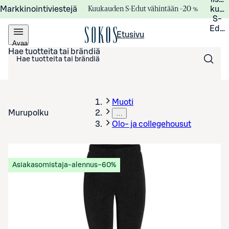
Kuukauden S-Edut vähintään –20 %
Markkinointiviestejä
kuuk
S-
Edui
Etusivu
Avaa
valikko
Hae tuotteita tai brändiä
Muoti
Murupolku
…
Olo- ja collegehousut
Asiakasomistaja-alennus
−60%