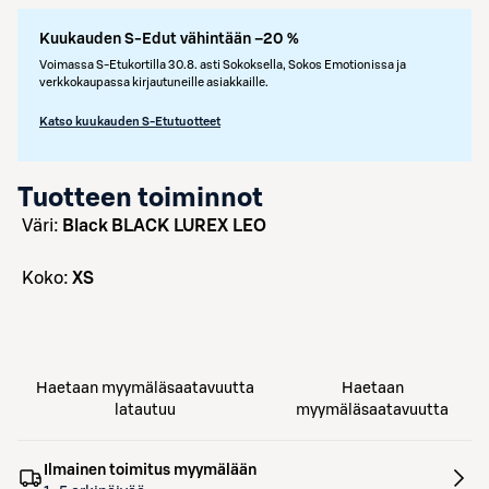
Kuukauden S-Edut vähintään –20 %
Voimassa S-Etukortilla 30.8. asti Sokoksella, Sokos Emotionissa ja
verkkokaupassa kirjautuneille asiakkaille.
Katso kuukauden S-Etutuotteet
Tuotteen toiminnot
väri:
Black BLACK LUREX LEO
koko:
XS
Haetaan myymäläsaatavuutta
Haetaan
latautuu
myymäläsaatavuutta
Ilmainen toimitus myymälään