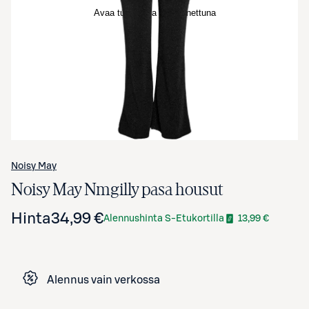
Avaa tuotekuva suurennettuna
Noisy May
Noisy May Nmgilly pasa housut
Hinta
34,99 €
Alennushinta S-Etukortilla
13,99 €
Alennus vain verkossa