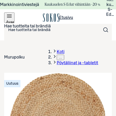
Kuukauden S-Edut vähintään –20 %
Markkinointiviestejä
kuuk
S-
Edui
Etusivu
Avaa
valikko
Hae tuotteita tai brändiä
Koti
Murupolku
…
Pöytäliinat ja -tabletit
Uutuus