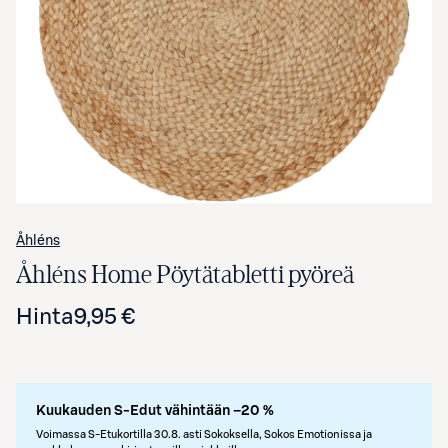
Avaa tuotekuva suurennettuna
Åhléns
Åhléns Home Pöytätabletti pyöreä
Hinta
9,95 €
Kuukauden S-Edut vähintään –20 %
Voimassa S-Etukortilla 30.8. asti Sokoksella, Sokos Emotionissa ja