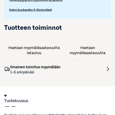
verkkokaupassa kirjautuneille asiakkaille.
Katso kuukauden S-Etutuotteet
Tuotteen toiminnot
Haetaan myymäläsaatavuutta
Haetaan
latautuu
myymäläsaatavuutta
Ilmainen toimitus myymälään
1–5 arkipäivää
Tuotekuvaus