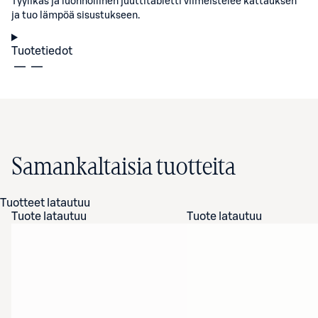
Tyylikäs ja luonnollinen juuttitabletti viimeistelee kattauksen
ja tuo lämpöä sisustukseen.
Tuotetiedot
Samankaltaisia tuotteita
Tuotteet latautuu
Tuote latautuu
Tuote latautuu