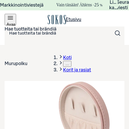
Lisätied
Seur
Vain tänään! Åhléns –25 %
Markkinointiviestejä
kampanj
viesti
Etusivu
Avaa
valikko
Hae tuotteita tai brändiä
Koti
Murupolku
…
Korit ja rasiat