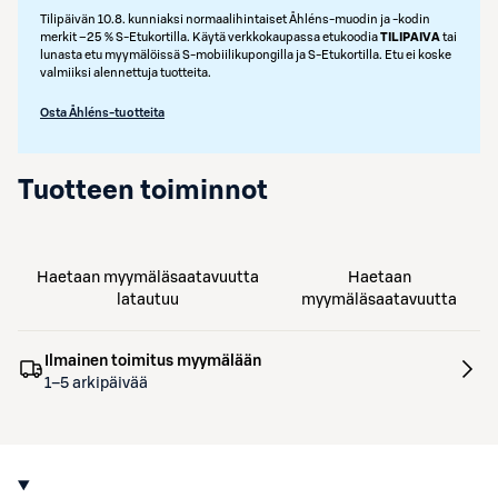
Tilipäivän 10.8. kunniaksi normaalihintaiset Åhléns-muodin ja -kodin
merkit –25 % S‑Etukortilla. Käytä verkkokaupassa etukoodia
TILIPAIVA
tai
lunasta etu myymälöissä S‑mobiilikupongilla ja S‑Etukortilla. Etu ei koske
valmiiksi alennettuja tuotteita.
Osta Åhléns-tuotteita
Tuotteen toiminnot
Haetaan myymäläsaatavuutta
Haetaan
latautuu
myymäläsaatavuutta
Ilmainen toimitus myymälään
1–5 arkipäivää