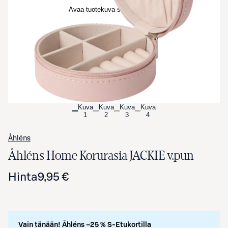
Avaa tuotekuva suurennettuna
Kuva
Kuva
Kuva
Kuva
1
2
3
4
Åhléns
Åhléns Home Korurasia JACKIE v.pun
Hinta
9,95 €
Vain tänään! Åhléns –25 % S-Etukortilla