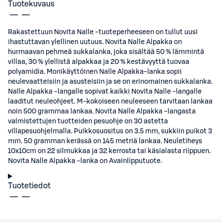
Tuotekuvaus
Rakastettuun Novita Nalle -tuoteperheeseen on tullut uusi
ihastuttavan ylellinen uutuus. Novita Nalle Alpakka on
hurmaavan pehmeä sukkalanka, joka sisältää 50 % lämmintä
villaa, 30 % ylellistä alpakkaa ja 20 % kestävyyttä tuovaa
polyamidia. Monikäyttöinen Nalle Alpakka-lanka sopii
neulevaatteisiin ja asusteisiin ja se on erinomainen sukkalanka.
Nalle Alpakka -langalle sopivat kaikki Novita Nalle -langalle
laaditut neuleohjeet. M-kokoiseen neuleeseen tarvitaan lankaa
noin 500 grammaa lankaa. Novita Nalle Alpakka -langasta
valmistettujen tuotteiden pesuohje on 30 astetta
villapesuohjelmalla. Puikkosuositus on 3.5 mm, sukkiin puikot 3
mm. 50 gramman kerässä on 145 metriä lankaa. Neuletiheys
10x10cm on 22 silmukkaa ja 32 kerrosta tai käsialasta riippuen.
Novita Nalle Alpakka -lanka on Avainlipputuote.
Tuotetiedot