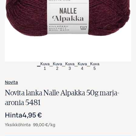
Avaa tuotekuva suurennettuna
Kuva
Kuva
Kuva
Kuva
Kuva
1
2
3
4
5
Novita
Novita lanka Nalle Alpakka 50g marja-
aronia 5481
Hinta
4,95 €
Yksikköhinta
99,00 €/kg