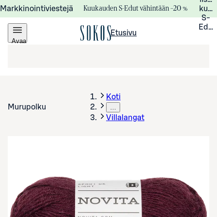
Kuukauden S-Edut vähintään –20 %
Markkinointiviestejä
kuuk
S-
Edui
Etusivu
Avaa
valikko
Koti
Murupolku
…
Villalangat