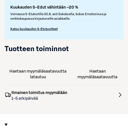
Kuukauden S-Edut vähintään –20 %
Voimassa S-Etukortilla 30.8. asti Sokoksella, Sokos Emotionissa ja
verkkokaupassa kirjautuneille asiakkaille.
Katso kuukauden S-Etutuotteet
Tuotteen toiminnot
Haetaan myymäläsaatavuutta
Haetaan
latautuu
myymäläsaatavuutta
Ilmainen toimitus myymälään
1–5 arkipäivää